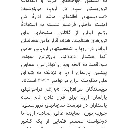
به تشکیل جوخه‌های مرگ و اقدامات
تروریستی سپاه در اروپا، می‌نویسد:
«سرویسهای اطلاعاتی مانند ادارهٔ کل
امنیت داخلی فرانسه نسبت به استفادهٔ
رژیم ایران از قاتلان استیجاری برای
ترورهای هدفمند، هدف قرار دادن مخالفان
ایرانی در اروپا یا شخصیتهای اروپایی حامی
آنها هشدار داده‌اند. بارزترین نمونه،
سوءقصد به آلخو ویدال کوادراس، معاون
پیشین پارلمان اروپا و نزدیک به شورای
ملی مقاومت ایران در نوامبر ۲۰۲۳ است».
نویسندگان می‌افزایند: «به‌رغم فراخوانهای
پارلمان اروپا برای قرار دادن نام سپاه
پاسداران در فهرست سازمانهای تروریستی،
جوزپ بورل، نماینده عالی اتحادیه اروپا با
درخواست تصمیم قضایی از یک کشور