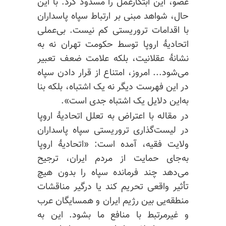
عضو، این ابتکارعمل را مسدود کرد. با این
حال، شواهد مبنی بر ارتباط سپاه پاسداران
با اقدامات تروریستی کم نیست. بی‌عملی
اتحادیهٔ اروپا توسط حکومت تهران نه به
نشانهٔ عقلانیت، بلکه علامت ضعف تعبیر
می‌شود... امروز، امتناع از قرار دادن سپاه
در این فهرست دیگر نه یک اشتباه، بلکه بنا
به‌این دلایل یک اشتباه جدی است».
در مقاله با اعتراض به تعلل اتحادیهٔ اروپا
در لیست‌گذاری تروریستی سپاه پاسداران
ولایت فقیه، آمده است: «اتحادیهٔ اروپا
به‌جای حمایت از مردم ایران، ترجیح
می‌دهد چند فرمانده سپاه را بدون هیچ
تأثیر واقعی تحریم کند یا درگیر مناقشات
منطقه‌یی بین رژیم ایران و همسایگان عرب
و غیرمرتبط با منافع ما بشود. این به