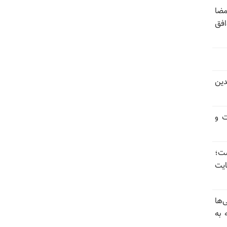
مضا
افق
دین
ت و
 گذاشت؛
یت
‌ها
 به