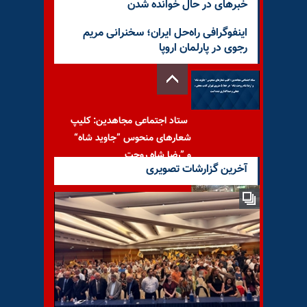
خبرهای در حال خوانده شدن
اینفوگرافی راه‌حل ایران؛ سخنرانی مریم
رجوی در پارلمان اروپا
ستاد اجتماعی مجاهدین: کلیپ
شعارهای منحوس ”جاوید شاه“
و ”رضا شاه روحت
آخرین گزارشات تصویری
واکنشهای وحشت‌آلود دیکتاتوری
آخوندی در برابر قیام توفنده مردم
به‌پاخاسته میهن