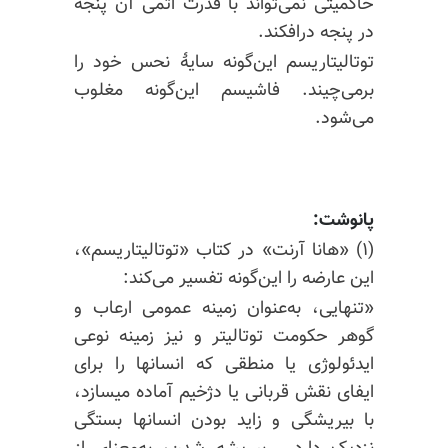
حاکمیتی نمی‌تواند با قدرت اتمی آن پنجه
در پنجه درافکند.
توتالیتاریسم این‌گونه سایهٔ نحس خود را
برمی‌چیند. فاشیسم این‌گونه مغلوب
می‌شود.
پانوشت:
(۱) «هانا آرنت» در کتاب «توتالیتاریسم»،
این عارضه را این‌گونه تفسیر می‌کند:
«تنهایی، به‌عنوان زمینه عمومی ارعاب و
گوهر حکومت توتالیتر و نیز زمینه نوعی
ایدئولوژی یا منطقی که انسان‎ها را برای
ایفای نقش قربانی یا دژخیم آماده می‎سازد،
با بی‎ریشگی و زاید بودن انسان‎ها بستگی