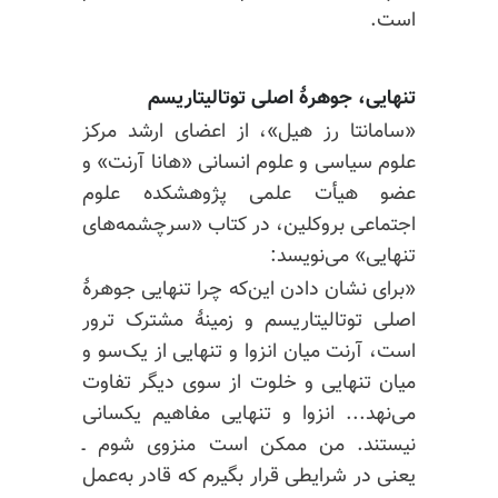
است.
تنهایی، جوهرهٔ اصلی توتالیتاریسم
«سامانتا رز هیل»، از اعضای ارشد مرکز
علوم سیاسی و علوم انسانی «هانا آرنت» و
عضو هیأت علمی پژوهشکده علوم
اجتماعی بروکلین، در کتاب «سرچشمه‌های
تنهایی» می‌نویسد:
«برای نشان دادن این‌که چرا تنهایی جوهرهٔ
اصلی توتالیتاریسم و زمینهٔ مشترک ترور
است، آرنت میان انزوا و تنهایی از یک‌سو و
میان تنهایی و خلوت از سوی دیگر تفاوت
می‌نهد... انزوا و تنهایی مفاهیم یکسانی
نیستند. من ممکن است منزوی شوم ـ
یعنی در شرایطی قرار بگیرم که قادر به‌عمل