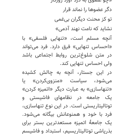
«چو عضوی به درد آورد روزگار
دگر عضوها را نماند قرار
تو کز محنت دیگران بی‌غمی
نشاید که نامت نهند آدمی»
آنچه مسلم است، «تنهایی فلسفی» با
«احساس تنهایی» فرق دارد. فرد می‌تواند
در متن شلوغ‌ترین روابط اجتماعی باشد
ولی احساس تنهایی کند.
در این جستار، آنچه به چالش کشیده
می‌شود، سیاست «منزوی‌کردن» یا
«تنها‌سازی» به عبارت دیگر «اتمیزه کردن»
یک جامعه در نظامهای فاشیستی و
توتالیتاریستی است. در این نوع تنها‌سازی،
فرد با خود و همنوعانش بیگانه می‌شود.
یک جامعهٔ اتمیزه مستعدترین بستر برای
بذرپاشی توتالیتاریسیم، استبداد و فاشیسم