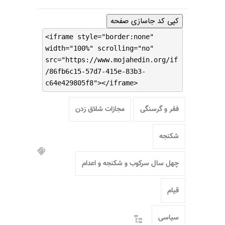
کپی کد جاسازی صفحه
<iframe style="border:none"
width="100%" scrolling="no"
src="https://www.mojahedin.org/if
/86fb6c15-57d7-415e-83b3-
c64e429805f8"></iframe>
فقر و گرسنگی
مجازات شلاق زدن
شکنجه
چهل سال سرکوب و شکنجه و اعدام
قیام
سیاسی