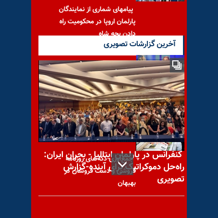
پیامهای شماری از نمایندگان
پارلمان اروپا در محکومیت راه
دادن بچه شاه
آخرین گزارشات تصویری
مقاومت ایران از کوه اعتماد
برخوردار است
کنفرانس در پارلمان ایتالیا - بحران ایران:
جمع‌آوری دکه‌های روزنامه
راه‌حل دموکراتیک برای آینده-گزارش
فروشی و دست فروشان در
تصویری
بهبهان