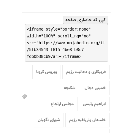
کپی کد جاسازی صفحه
<iframe style="border:none"
width="100%" scrolling="no"
src="https://www.mojahedin.org/if
/5fb34543-f615-4be8-b8c7-
fdb0b38cb97a"></iframe>
فریبکاری و دجالیت رژیم
ویروس کرونا
خمینی دجال
شکنجه
ابراهیم رئیسی
مجلس ارتجاع
خامنه‌ای ولی‌فقیه رژیم
شورای نگهبان