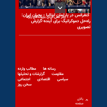
کنفرانس در پارلمان ایتالیا - بحران ایران:
زجر کش کردن بازماندگان زلزله
راه‌حل دموکراتیک برای آینده-گزارش
تصویری
تهدید و اخاذی مسئولان یکی از
دبیرستانهای خرم‌آباد در روز
بازگشایی مدارس
رسانه ها
مطالب وارده
مقاومت
گزارشات و تحلیلها
سیاسی
اقتصادی
اجتماعی
سخن روز
تمدید وضعیت اضطراری ملی
آمریکا در رابطه با رژیم اسد
بالای
صفحه