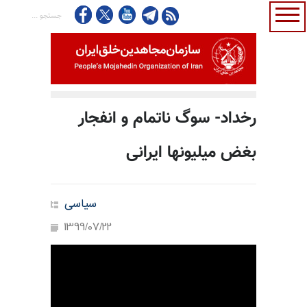
رخداد- سوگ ناتمام و انفجار
بغض میلیونها ایرانی
سیاسی
1399/07/22