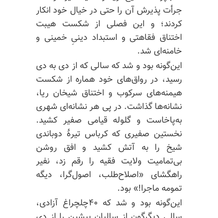
جرأت پذیرش آن را حتی در خیال خود انکار
کردند؛ و این فصلی از شکست هیبت
اختناق فقاهتی و استبداد دینیِ خمینی و
خامنه‌ای شد.
این‌گونه بود و شد که سالی که از دی به دی
رسید، در رواق‌های خود هماره از شکست
هیمنه‌های سرکوب و اختناق شیخان ریا،
نشانه‌ها گذاشت. در پی هر نشانه‌ای شهری
به‌پاخاست و گلوله قیامی صفیر کشید.
نخستین صفیری که کرباس تیرهٔ دوباندی
شیخ را به آتش کشید و افق روشن
بی‌تمامیت ولایت فقیه را رقم زد، نفیر
راهگشای «اصلاح‌طلب، اصول‌گرا، دیگه
تمومه ماجرا!» بود.
این‌گونه بود و شد که ۴۰چلچراغ آزادی،
سالی دیگرگون از سالیان پیشین را از دی