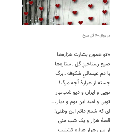
در رواق ۴۰ گل سرخ
«تو همون بشارت هزاره‌ها
صبح رستاخیزِ گل ـ ستاره‌ها
با دم عیسائیِ شکوفه ـ برگ
جسته از هزارهٔ لُجه مرگ!
تویی و ایران و دیو شب‌تبار
تویی و امید این بوم و دیار...
ای که شمع دائم این وطنی!
قصهٔ هزار و یک شب منی
از پسِ هزار هزاره کشتنت