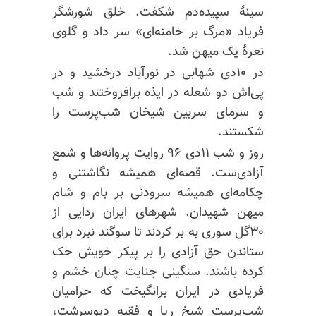
سینهٔ سپیده‌دم شکفت. خلق شورشگر
فریاد «مرگ بر خامنه‌ای»‌ سر داد و گلوی
نعرهٔ یک میهن شد.
در ۱۰دی شهابی در نورآباد درخشید و در
پی‌اش دو شعله در ایذه برافروختند و شب
و سرمای سربین شیخان شب‌پرست را
شکستند.
روز و شب ۱۱دی ۹۶ روایت پروانه‌ها و شمع
آزادی‌ست. قصه‌ای همیشه نگاشتنی و
چکامه‌ای همیشه سرودنی بر بام و شام
میهن شهیدان. شهرهای ایران ردایی از
۳۰گل سوری به بر کردند تا سوگند نبرد برای
ستاندن حق آزادی را بر پیکر خویش حک
کرده باشند. سنگینی جنایت چنان خشم و
فریادی در ایران برانگیخت که حرامیان
شب‌پرست شیخ ریا و فقیه دیو‌سرشت،