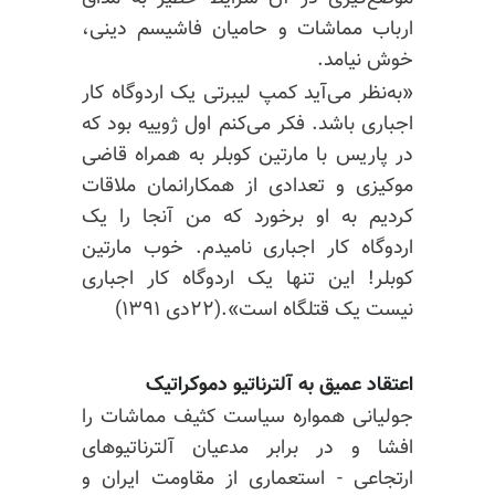
ارباب مماشات و حامیان فاشیسم دینی،
خوش نیامد.
«به‌نظر می‌آید کمپ لیبرتی یک اردوگاه کار
اجباری باشد. فکر می‌کنم اول ژوییه بود که
در پاریس با مارتین کوبلر به همراه قاضی
موکیزی و تعدادی از همکارانمان ملاقات
کردیم به او برخورد که من آنجا را یک
اردوگاه کار اجباری نامیدم. خوب مارتین
کوبلر! این تنها یک اردوگاه کار اجباری
نیست یک قتلگاه است».(۲۲دی ۱۳۹۱)
اعتقاد عمیق به آلترناتیو دموکراتیک
جولیانی همواره سیاست کثیف مماشات را
افشا و در برابر مدعیان آلترناتیوهای
ارتجاعی - استعماری از مقاومت ایران و