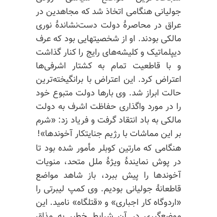
جولیانی هنگامی اتخاذ شد که مجاهدین در
عراق در محاصرهٔ دولت دست‌نشاندهٔ نوری
مالکی بودند. او از شخصیتهایی بود که عرف
دیپلماتیک و کلیشه‌های رایج را کنار گذاشت
و با قاطعیت تمام به کشتار اشرفی‌ها
اعتراض کرد. این اعتراض با برانگیخته‌ترین
حالت ابراز شد. وی بارها دولت متبوع خود
را در مورد واگذاری حفاظت اشرف به دولت
مالکی به باد انتقاد گرفت و فریاد زد: «شرم
بر این مماشات با رژیم جنایتکار آخوندها»!
هنگامی که مارتین کوبلر مأمور شده بود تا
در پوش نمایندهٔ ویژهٔ ملل متحد، منویات
آخوندها را پیش ببرد، باز شاهد مواضع
قاطعانهٔ جولیانی بودیم. وی کمپ لیبرتی را
«اردوگاه کار اجباری» و «قتلگاه» نامید. این
موضع‌گیری در آن شرایط خطیر به مذاق