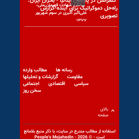
کنفرانس در پارلمان ایتالیا - بحران ایران:
سالگرد شهادت قهرمان ملی،
راه‌حل دموکراتیک برای آینده-گزارش
علی‌اکبر اکبری در سوم شهریور
تصویری
۱۳۷۷
«لویاتان حاکمیت»! در ابرهای
متراکم خشم
رسانه ها
مطالب وارده
مقاومت
گزارشات و تحلیلها
سیاسی
اقتصادی
اجتماعی
سخن روز
برگزاری میز کتاب توسط
هواداران سازمان مجاهدین در
بالای
صفحه
گرامیداشت یاد شهیدان قیام
استفاده از مطالب مندرج در سايت، با ذكر منبع بلامانع
است - © 2026 - People's Mojahedin