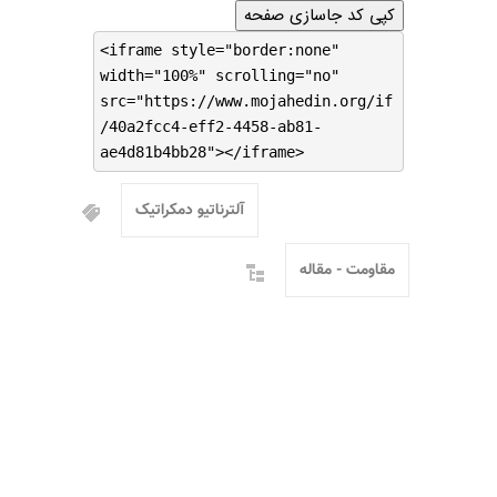
کپی کد جاسازی صفحه
<iframe style="border:none"
width="100%" scrolling="no"
src="https://www.mojahedin.org/if
/40a2fcc4-eff2-4458-ab81-
ae4d81b4bb28"></iframe>
آلترناتیو دمکراتیک
مقاومت - مقاله