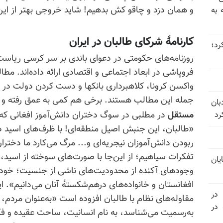
و همان دزد و چاقو کش بدهیم! شاید خروجی بهتر از ای
 به
کارنامهٔ شرکای طالبان در ایران
 عبور کرد؛
روزنامه‌های حکومتی در دعوای باندی بر سر کرسی ریاس
فروپاشی در ابعاد اجتماعی و اقتصادی ارائه داده‌اند. مط
واکسن کرونا، کلاهبرداری بانکها و دست کردن دولت در
جمله این مطالب هستند. برخی هم کمی به عمق رفته و به
بان
مستقل
در مطلبی در سوگ دختران دانش‌آموز افغانی که
رد
«طالبان، این جنبش اصیل منطقه‌ای! با ظرف‌های اسید در
ربودن دانش‌آموزان نیجریه‌ای و... مرگ می‌کارد ما دختران
تفکرات سیاهیم؛ از این‌جا با صورت‌های سوخته از اسید،
یان
وجودهای آکنده از محدودیت‌های ناشی از جنسیت؛ خودمان
افغانستان و خانواده‌های درهم‌شکسته‌ٔ آنان می‌دانیم». ا
 در
مقاوله‌های
نظام با طالبان افزوده است «به‌عنوان مردم، ا
سالگرد قتل‌عام ۳۰ هزار لاله‌های بهمن ۵۷ در
به‌رسمیت می‌شناسد، به نام انسانیت، ساحت عقیده و فکرم