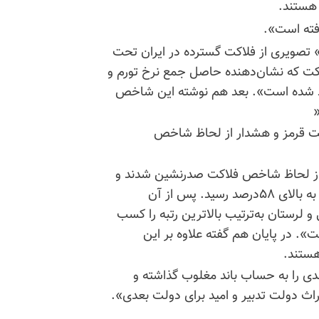
 هستند.
افته است».
» تصویری از فلاکت گسترده در ایران تحت
کت که نشان‌دهنده حاصل جمع نرخ تورم و
پایان سال گذشته ۴۶.۱درصد برآورد شده است». بعد هم نوشته این شاخص
یت قرمز و هشدار از لحاظ شاخص
ستان مرزی کرمانشاه و کردستان در پایان سال۱۳۹۹ از لحاظ شاخص فلاکت صدرنشین شدند و
جمع نرخ تورم و نرخ بیکاری این دو استان در غرب کشور به بالای ۵۸درصد رسید. پس از آن
 لرستان به‌ترتیب بالاترین رتبه را کسب
۵درصد روایت شده است». در پایان هم گفته علاوه بر این
 را به حساب باند مغلوب گذاشته و