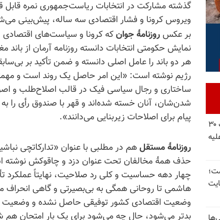
گذشته مشارکت در انتخابات ریاست‌جمهوری نمره قابل 
ویروس کرونا و فشار اقتصادی سه ساله، پیش‌بینی می‌شو
بر عکس
روزنامهٔ جوان
که کرونا و سیاست‌های اقتصادی 
نمایش حکومتی انتخابات دانسته روزنامه آرمان از باند
هر دو باند را عامل اصلی دانسته و ضمن تأکید بر بی‌سابقه
رژیم نوشته است: «این امر حاصل یک روند است و مهمتر
ساختاری و رجال سیاسی فیک در قالب اصلاح‌طلب و اصول‌
شدن‌شان، آنان خسته شده‌اند و قهر با صندوق رأی را ب
پیام برای اصلاحات زیربنایی می‌دانند».
شورای ملی مقاومت ایران - مسئول شورا - تبریک ۳۰
لیه
روزنامهٔ مستقل
هم در مطلبی با عنوان «تدارکاتچی نباش
حذف همهٔ مخالفان تحت عنوان دزد و چاقوکش نوشته اس
 گذاشت؛
چهار دهه حساسیت و کلی رد صلاحیت، نهایتاً عملکرد 
یت
هاشمی تا روحانی همگی به بی‌بصیرتی و گاهی انحراف من
وضعیت اقتصادی کشور توفیقی حاصل نشده و وضعیت رفاه
بدتر می‌شود، حال چه می‌شود برای یک بار امتحان هم ش
‌ها