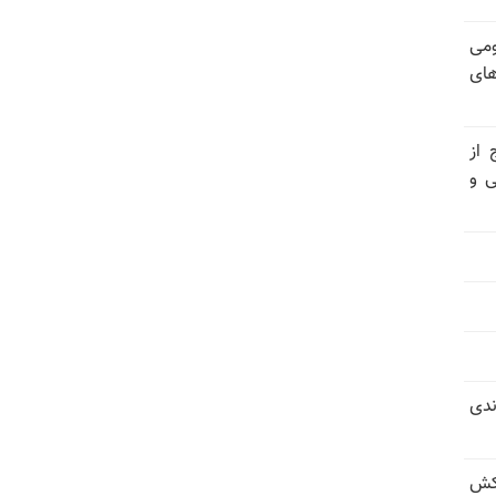
ومی
های
 از
ی و
ندی
کش