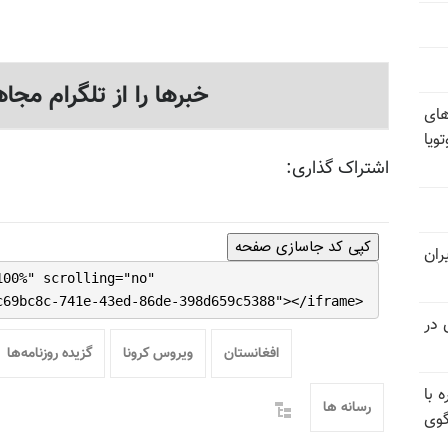
خبرها را از تلگرام مجاه
های
ویا
اشتراک گذاری:
کپی کد جاسازی صفحه
ران
100%" scrolling="no"
c69bc8c-741e-43ed-86de-398d659c5388"></iframe>
 در
افغانستان
ویروس کرونا
گزیده روزنامه‌ها
 با
رسانه ها
گوی