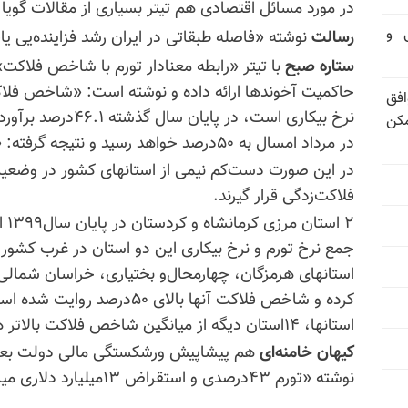
در مورد مسائل اقتصادی هم تیتر بسیاری از مقالات گویا
تی و
رسالت
نوشته «فاصله طبقاتی در ایران رشد فزاینده‌یی ی
ستاره صبح
با تیتر «رابطه معنادار تورم با شاخص فلاکت
حاکمیت آخوندها ارائه داده و نوشته است: «شاخص فلا
فق
نرخ بیکاری است، در 
مکن
در مرداد امسال به ۵۰درصد خواهد رسید و نتیجه گرفته: «
در این صورت دست‌کم نیمی از استانهای کشور در وضع
فلاکت‌زدگی قرار گیرند.
۲ ا
استانهای هرمزگان،
چهارمحال‌و
بختیاری، خراسان شمالی و
کرده و شاخص فلاکت آنها بالای ۰
استانها، ۱۴استان دیگه از میانگین شاخص فلاکت بالاتر هستند.
کیهان خامنه‌ای
هم پیشاپیش ورشکستگی مالی دولت بعدی
نوشته «تورم ۴۳درصدی و استقراض ۱۳میلیارد دلاری میراث دولت تدبیر و امید برای دولت بعدی».