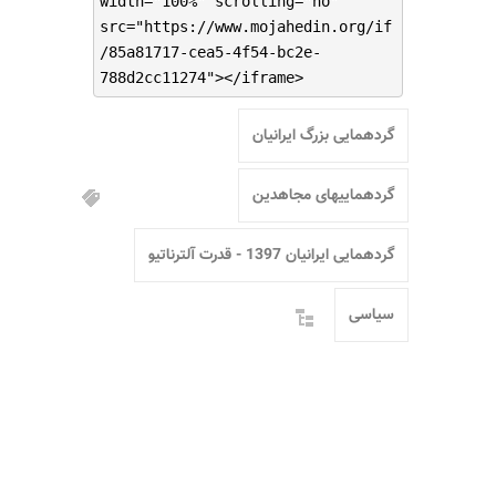
width="100%" scrolling="no"
src="https://www.mojahedin.org/if
/85a81717-cea5-4f54-bc2e-
788d2cc11274"></iframe>
گردهمایی بزرگ ایرانیان
گردهماییهای مجاهدین
گردهمایی ایرانیان 1397 - قدرت آلترناتیو
سیاسی