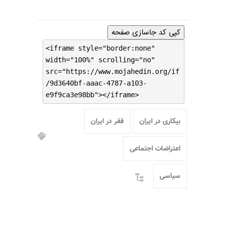
کپی کد جاسازی صفحه
<iframe style="border:none"
width="100%" scrolling="no"
src="https://www.mojahedin.org/if
/9d3640bf-aaac-4787-a103-
e9f9ca3e98bb"></iframe>
بیکاری در ایران
فقر در ایران
اعتراضات اجتماعی
سیاسی