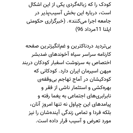
کودک را که زباله‌گردی یکی از این اشکال
است، درباره این بخش آسیب‌پذیر در
جامعه اجرا می‌کنند». (خبرگزاری حکومتی
ایلنا 11مرداد 96)
بی‌تردید دردناکترین و غم‌انگیزترین صفحه
کارنامه سراسر سیاه آخوندهای ضدبشر
اختصاص به سرنوشت اسفبار کودکان دربند
میهن اسیرمان ایران دارد. کودکانی که
کودکی‏شان در آماج تهاجم بی‌‏وقفه‌‏ی
بهره‏‌کشی و استثمار ناشی از فقر و
نابرابری‏‌های اجتماعی به یغما رفته و
پیامدهای این چپاول نه تنها امروزِ آنان،
بلکه فردا و تمامی زندگی ‏آینده‌شان را نیز
مورد تعرض و آسیب قرار داده است.