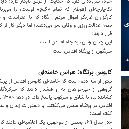
خود، سروده‌ای دارد که حکایت از دزدی نابکار دارد؛ دز
تکه‌پارچه‌ای
(فوطه) که تمام «گنج» اوست، را می‌ربا
کارگزاران غارتگر اموال مردم، آنگاه که با اعتراضات و
نغمه عدالت‌ورزی و وفاق سر می‌دهند؛ اما دیگر کار از ک
قرار دارند:
این چنین رفتن، به چاه افتادن است
سرنگون از پرتگاه افتادن است
کابوس پرتگاه: هراس خامنه‌ای
گروهی از خیرخواهان به او هشدار دادند که سرکردگان
کشان
افتادن در پرتگاه سخن می‌گفتند، با دستورات زندان و سر
گفته است:
«در سال ۶۹، بعضی از
موجهین
یک اعلامیه‌ای دادند که