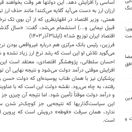
ایی
اساسی را افزایش دهد. این دولتها هر وقت بخواهند قیمت 
جنگ
ارزان ارز به دست می‌آید گلایه می‌کنند! مانند حذف ارز ترجیحی ۴۲۰۰
همتی، وزیر اقتصاد در اظهارنظری که از آن بوی تک نرخ
وی:
اقتصاد ایران توزیع شد!» (ایلنا۳آذر۱۴۰۳)
ومت
فرزین، رئیس بانک مرکزی هم درباره غیرواقعی بودن نرخ دل
می‌گوید تلاش او این است که رشد نرخ ارز زیاد نشده و 
مضا
احسان سلطانی، پژوهشگر اقتصادی، معتقد است این 
افق
افزایش موقتی درآمد دولت می‌شود و نتیجه نهایی آن تور
پزشکیان نیز با همان طناب پوسیده‌ای که دولت حسن روحا
رفتند، به چاه می‌رود. نقشه دولت این است که با عناوینی 
و درآمد دولت موقتاً تأمین شود. اما نتیجه آن چیزی جز تورم و گ
دین
این سیاست‌گذاریها که نتیجه‌یی جز کوچک‌تر شدن سفر
ندارد، همان سرقت «فوطه» درویش است که پروین اعت
ت و
است.