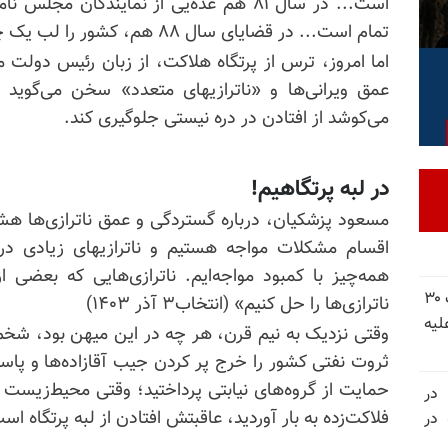
است... در سال ۸۱ هم عده‌یی از نمایندگان م
تمام است... در قضایای سال ۸۸ هم، کشور را لب یک چنین پرتگاهی بردند» (مشرق۴ اسفند۱۴۰۱).
اما امروز، ترس از پرتگاه هلاکت، از زبان رئیس دولت م
عمق ویرانی‌ها و «ناترازیهای متعدد» سخن می‌گوید
می‌کوشد از افتادن در دره نیستی جلوگیری کند.
در لبه پرتگاهیم!
مسعود پزشکیان، درباره گستردگی و عمق ناترازی‌ها هشدا
اقسام مشکلات مواجه هستیم و ناترازیهای زیادی در
همه‌چیز با کمبود مواجه‌ایم. ناترازی‌هایی که بعضی از
شورای ملی مقاومت ایران - مسئول شورا - تبریک ۳۰
ناترازی‌ها را حل کنیم» (انتخاب۳ آذر ۱۴۰۳)
لیه
وقتی نزدیک به نیم قرن، هر چه در این میهن بود، شخم ز
ثروت نفتی کشور را خرج پر کردن جیب آقازاده‌ها و پاسد
حمایت از گروه‌های نیابتی پرداختید؛ وقتی محیط‌زیست را
 در
فلاکت‌زده به بار آوردید، عاقبتش افتادن از لبه پرتگاه است
سالگرد قتل‌عام ۳۰ هزار لاله‌های بهمن ۵۷ در