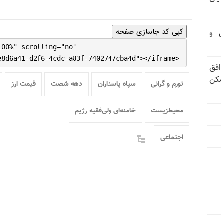
کپی کد جاسازی صفحه
تی و
100%" scrolling="no"
e8d6a41-d2f6-4cdc-a83f-7402747cba4d"></iframe>
فق
مکن
تورم و گرانی
سپاه پاسداران
دهه شصت
قیمت ارز
محیط‌زیست
خامنه‌ای ولی‌فقیه رژیم
اجتماعی