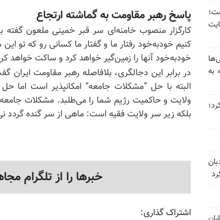
 گذاشت؛
پاسخ رهبر مقاومت به گماشته ارتجاع
یت
کارگزار منصوب خامنه‌ای سر قبر خمینی ملعون گفته بو
کنیم خودبه‌خود رفتار ما و گفتار ما کسانی رو که تو این
خودبه‌خود آنها را زمین‌گیر خواهد کرد و ساکت خواهد کر
‌ها
 به
در برابر این دجالگری، بلافاصله رهبر مقاومت ایران گ
البته با حل ”مشکلات جامعه“ امکانپذیر است اما حل
ولایت و حاکمیت رژیم شما را می‌طلبد. مشکلات جامعه 
 عبور کرد؛
بلکه زیر سر ولایت فقیه است: ماهی از سر گنده گردد نی
بان
خبرها را از تلگرام مجاه
رد
اشتراک گذاری:
یان