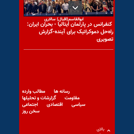
با یاد مجاهد شهید
ابوالقاسم(اقبال) سالاری
کنفرانس در پارلمان ایتالیا - بحران ایران:
راه‌حل دموکراتیک برای آینده-گزارش
تصویری
یادواره شهیدان مجاهد خلق از
شهر یزد
رسانه ها
مطالب وارده
معشوق عشق و مونس یوسف
مقاومت
گزارشات و تحلیلها
سیاسی
اقتصادی
اجتماعی
سخن روز
بالای