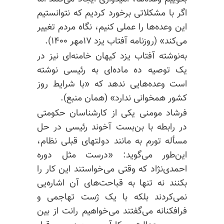
اگر با مشکلاتی برخورد کردیم که نتوانستیم
این وعده‌ها را عملی کنیم، نگاه مردم تغییر
می‌کند» (روزنامه آفتاب یزد ۱۷مهر ۱۴۰۰).
به‌نوشته آفتاب یزد کیهان خامنه‌ای نیز در
یک توصیه ده ماده‌ای به رئیسی نوشته
است وعده‌هایی ندهد که «با شرایط روز
کشور همخوانی ندارد» (همان منبع).
فرشاد مومنی یکی از کارشناسان حکومتی
در رابطه با بن‌بست آخوند رئیسی در حل
مسأله تورم به مانند دولتهای قبلی نظام،
این‌طور می‌گوید: «درست مثل دوره
احمدی‌نژاد که وقتی می‌خواستند این کار را
بکنند نه تنها به
قباحت‌های
آن اشاره‌یی
نمی‌کردند بلکه با یک ژست تهاجمی و
فرافکنانه
می‌گفتند می‌خواهیم رانت از بین