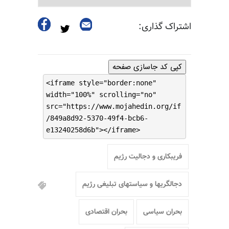
اشتراک گذاری:
کپی کد جاسازی صفحه
<iframe style="border:none"
width="100%" scrolling="no"
src="https://www.mojahedin.org/if
/849a8d92-5370-49f4-bcb6-
e13240258d6b"></iframe>
فریبکاری و دجالیت رژیم
دجالگریها و سیاستهای تبلیغی رژیم
بحران سیاسی
بحران اقتصادی