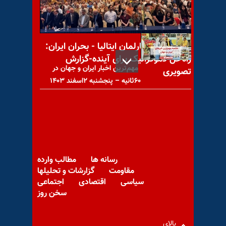
۱۴۰۵
کنفرانس در پارلمان ایتالیا - بحران ایران:
راه‌حل دموکراتیک برای آینده-گزارش
مهم‌ترین اخبار ایران و جهان در
تصویری
۶۰ثانیه – پنجشنبه ۲اسفند ۱۴۰۳
آخرین شانس - تنها جایگزین
رسانه ها
مطالب وارده
مقاومت
گزارشات و تحلیلها
سیاسی
اقتصادی
اجتماعی
سخن روز
بزرگداشت شهیدان اسطوره
اشرف راه گشایان هزار اشرف،
شهیدان فتح و آزادی
بالای