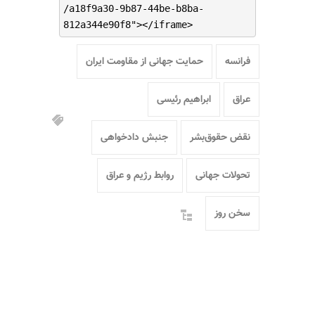
/a18f9a30-9b87-44be-b8ba-
812a344e90f8"></iframe>
فرانسه
حمایت جهانی از مقاومت ایران
عراق
ابراهیم رئیسی
نقض حقوق‌بشر
جنبش دادخواهی
تحولات جهانی
روابط رژیم و عراق
سخن روز