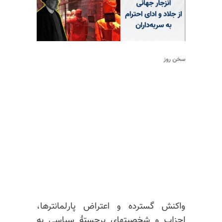
سخن روز
واکنش گسترده و اعتراض پارلمانترها،
احزاب و شخصیتهای برجستهٔ سیاسی به