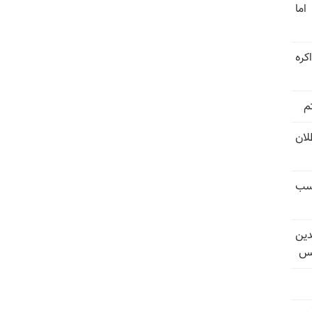
اما
کره
م
تل‌عام ۱۳۶۷؛ بطلان
کسب
دین
یس