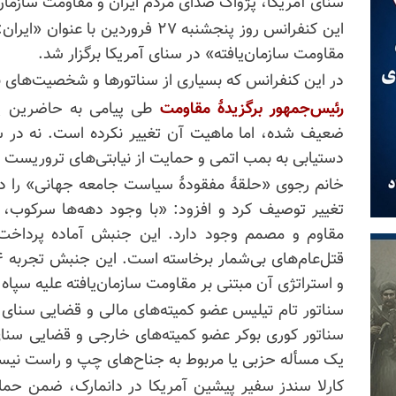
سنای آمریکا، پژواک صدای مردم ایران و مقاومت سازمان‌ی
این کنفرانس روز پنجشنبه ۲۷ فروردی
مقاومت سازمان‌یافته» در سنای آمریکا برگزار شد.
در این کنفرانس که بسیاری از سناتورها و شخصیت‌های 
رئیس‌جمهور برگزیدهٔ مقاومت
طی پیامی به حاضرین یا
ضعیف شده، اما ماهیت آن تغییر نکرده است. نه در سر
دستیابی به بمب اتمی و حمایت از نیابتی‌های تروریس
خانم رجوی «حلقهٔ مفقودهٔ سیاست جامعه جهانی» را د
تغییر توصیف کرد و افزود: «با وجود دهه‌ها سرکوب، 
مقاوم و مصمم وجود دارد. این جنبش آماده پرداخت ب
و استراتژی آن مبتنی بر مقاومت سازمان‌یافته علیه سپاه 
سناتور تام
تیلیس
عضو کمیته‌های مالی و قضایی سنای آ
سناتور کوری بوکر عضو کمیته‌های خارجی و قضایی سنا
یک مسأله حزبی یا مربوط به جناح‌های چپ و راست نیس
کارلا سندز سفیر پیشین آمریکا در دانمارک، ضمن حما