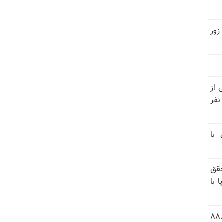
زور
نیتی از
ند ۱۴۰۴ تاکنون در ایران اعدام شده‌اند؛ ۲۷ نفر
 با
قق
 با
 شاخص فلاکت در ایران؛ تورم ۸۸.۶