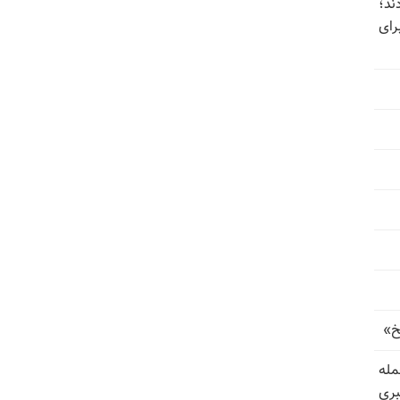
ند؛
رای
خ»
رای حمله
بری