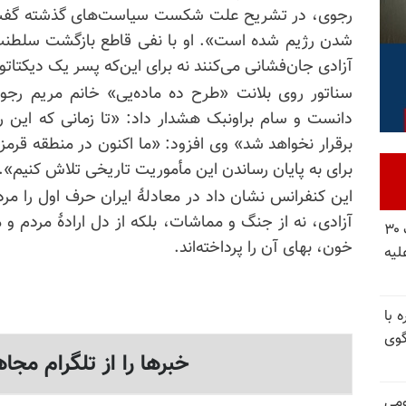
رجوی، در تشریح علت شکست سیاست‌های گذشته گفت: «ت
شدن رژیم شده است». او با نفی قاطع بازگشت سلطنت ا
آزادی جان‌فشانی می‌کنند نه برای این‌که پسر یک دیکتاتور 
سناتور روی بلانت «طرح ده ماده‌یی» خانم مریم رجوی 
دانست و سام براونبک هشدار داد: «تا زمانی که این
برقرار نخواهد شد» وی افزود: «ما اکنون در منطقه قرمز
برای به پایان رساندن این مأموریت تاریخی تلاش کنیم».
این کنفرانس نشان داد در معادلهٔ ایران حرف اول را مر
آزادی، نه از جنگ و مماشات، بلکه از دل ارادهٔ مردم و
شورای ملی مقاومت ایران - مسئول شورا - تبریک ۳۰
خون، بهای آن را پرداخته‌اند.
لیه
 با
گوی
خبرها را از تلگرام مجاه
ومی