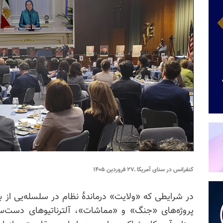
کنفرانس در سنای آمریکا ـ‌۲۷ فروردین ۱۴۰۵
در شرایطی که «ولایت» درماندهٔ نظام در
سلسله‌یی
از ب
پروژه‌های «جنگ» و «مماشات»، آلترناتیو‌های دست‌سا