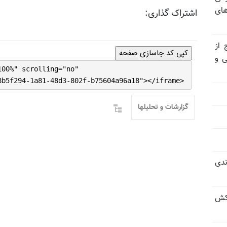
های
اشتراک گذاری:
 از
کپی کد جاسازی صفحه
ی و
100%" scrolling="no"
8b5f294-1a81-48d3-802f-b75604a96a18"></iframe>
گزارشات و تحلیلها
ندی
کش