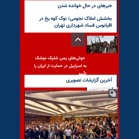
خبرهای در حال خوانده شدن
بخشش املاک نجومی؛ نوک کوه یخ در
اقیانوس فساد شهرداری تهران
حوثی‌های یمن شلیک موشک
به اسراییل در حمایت از ایران را
تأیید
آخرین گزارشات تصویری
خامنه‌ای و روحانی؛ لاف پیروزی
در غرقاب