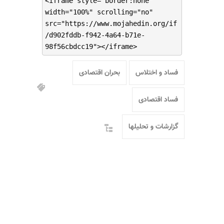
<iframe style="border:none"
width="100%" scrolling="no"
src="https://www.mojahedin.org/if
/d902fddb-f942-4a64-b71e-
98f56cbdcc19"></iframe>
فساد و اختلاس
بحران اقتصادی
فساد اقتصادی
گزارشات و تحلیلها