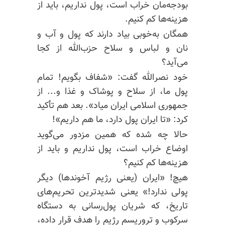
بودجه‌مان خراب است، پول نداریم، باید از
هزینه‌ها کم کنیم.
همگان به‌خوبی بیاد دارند که پول و آب و
نان و لباس و سلاح حزب‌الله از کجا
می‌آید؟
خود نصرالله گفت: «شفاف بگویم!‌ تمام
پول ما،‌ از سلاح و پوشاک و غذا و... از
جمهوری اسلامی ایران میاد». بعد هم تأکید
کرد: «تا ایران پول دارد، ما هم داریم»!
حالا چه شده که همین مزدور می‌گوید
اوضاع خراب است، پول نداریم و باید از
هزینه‌ها کم کنیم؟
هیچ!‌ «ایران (یعنی رژیم آخوندها) دیگر
پولی ندارد!» یعنی شدیدترین تحریم‌های
تاریخ، که شریان پول‌رسانی به دستگاه
سرکوب و تروریسم رژیم را هدف قرار داده،