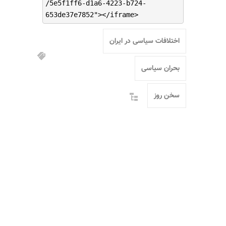
/5e5f1ff6-d1a6-4223-b724-
653de37e7852"></iframe>
اختلافات سیاسی در ایران
بحران سیاسی
سخن روز