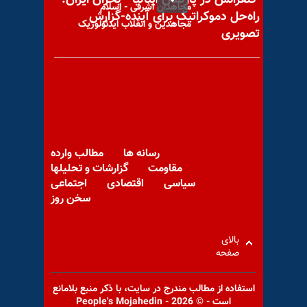
مجاهدان اشرفی - اسلام
راه‌حل دموکراتیک برای آینده-گزارش
مجاهدین و انقلاب ایدئولوژیک
تصویری
پیام به کوروش شیراز
رسانه ها
مطالب وارده
مقاومت
گزارشات و تحلیلها
سیاسی
اقتصادی
اجتماعی
آمار جانگداز قربانیان کرونا در
سخن روز
۴۵۰شهر کشور از ۱۱۲هزار و
۸۰۰نفر بیشتر
بالای
صفحه
استفاده از مطالب مندرج در سايت، با ذكر منبع بلامانع
است - © 2026 - People's Mojahedin