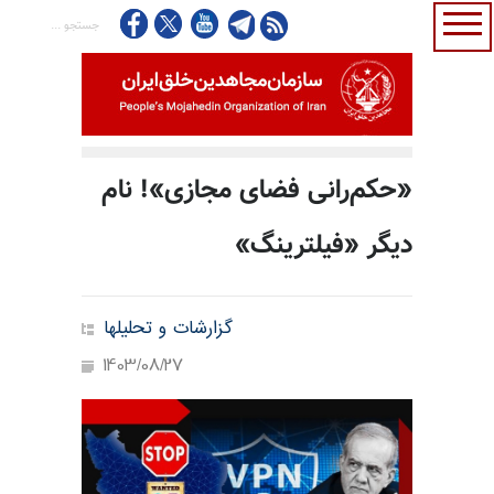
«حکم‌رانی فضای مجازی»! نام
دیگر «فیلترینگ»
گزارشات و تحلیلها
1403/08/27