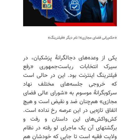
«حکم‌رانی فضای مجازی»! نام دیگر «فیلترینگ»
یکی از وعده‌های دجالگرانهٔ پزشکیان، در
سیرک انتخابات ریاست‌جمهوری «رفع
فیلترینگ اینترنت بود. این در حالی است
که خروجی جلسه‌های مختلف نهاد
سرکوبگرانهٔ موسوم به «شورای عالی فضای
مجازی» هم‌چنان ضد و نقیض است و هیچ
اتفاق تازه‌یی در این عرصه رخ نداده است.
کش‌واکش‌های
این داستان و
رفت‌ و‌
برگشتهای
آن یک ماجرای لو رفته در نظام
ولایت فقیه است تا جایی که خودشان هم