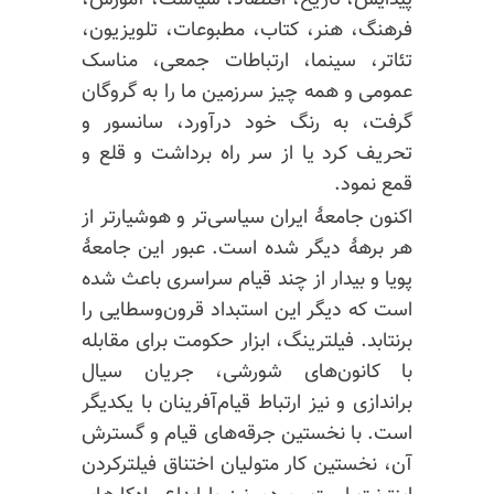
پیدایش، تاریخ، اقتصاد، سیاست، آموزش،
فرهنگ، هنر، کتاب، مطبوعات، تلویزیون،
تئاتر، سینما، ارتباطات جمعی، مناسک
عمومی و همه چیز سرزمین ما را به گروگان
گرفت، به رنگ خود درآورد، سانسور و
تحریف کرد یا از سر راه برداشت و قلع و
قمع نمود.
اکنون جامعهٔ ایران سیاسی‌تر و هوشیارتر از
هر برههٔ دیگر شده است. عبور این جامعهٔ
پویا و بیدار از چند قیام سراسری باعث شده
است که دیگر این استبداد قرون‌وسطایی را
برنتابد. فیلترینگ، ابزار حکومت برای مقابله
با کانون‌های شورشی، جریان سیال
براندازی و نیز ارتباط قیام‌آفرینان با یکدیگر
است. با نخستین جرقه‌های قیام و گسترش
آن، نخستین کار متولیان اختناق فیلترکردن