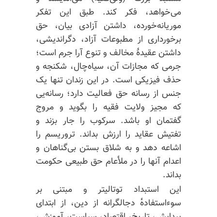
می‌خواهد، فکر کند. طبق این تفکر
موریانه‌خورده، داشتن آزادی بیان، حق
برخورداری از مطبوعات آزاد، دگراندیشی،
داشتن عقیدهٔ مخالف و تنوع آرا جرم است؛
جرمی که مجازات آن، سیاه‌چال، شکنجه و
حذف فیزیکی است. در این زندان تنها یک
جنس از رسانه حق فعالیت دارد؛ رسانه‌یی
که مجیز ولایت فقیه را بگوید و مروج
گفتمان او باشد. سرکوب را جار بزند و
تفتیش عقاید را ارزش بداند. تروریسم را
اشاعه دهد و به شلاق بستن بی‌گناهان و
اعدام آنها را در ملأعام حق طبیعی حکومت
بداند.
این استبداد توتالیتر و مبتنی بر
سوءاستفاده‌ٔ دجالگرانه از دین، از ابتدای