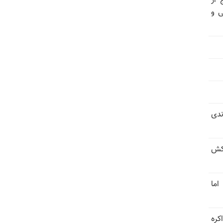
 از
ی و
ندی
کش
اما
کره