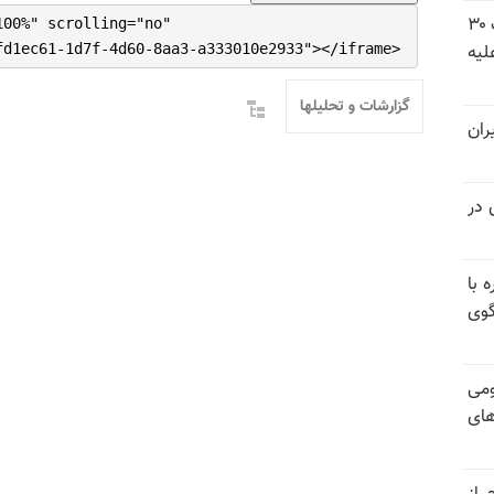
شورای ملی مقاومت ایران - مسئول شورا - تبریک ۳۰
100%" scrolling="no"
لیه
fd1ec61-1d7f-4d60-8aa3-a333010e2933"></iframe>
گزارشات و تحلیلها
ران
 در
 با
گوی
ومی
های