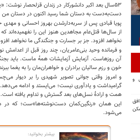
۵۳سال بعد اکبر دانشورکار در زندان قزلحصار نوشت: 
دست‌به‌دست به دستان شما رسید اکنون در دستان من 
پویا قبادی پس از
سربه‌دارشدن
بهروز احسانی و مهدی ح
از سال‌ها قتل‌عام مجاهدین هنوز این را نفهمیده‌اند که 
نخواهد افزود. جز بر جسارت و جنگندگی ما نخواهد افزود
و فرمانده وحید بنی‌عامریان، چند روز قبل از اعدامش ن
آن روزهاست. آزمایش آزمایشات همه‌ٔ ماست. باید بجنگم
خون و رزم سالیان برادران و خواهران‌مان را به یغما ببرند
و امروز وقتی جوانی تصویر شهیدی را بر دیوار می‌چسبا
تی و
گرامیداشت و یادآوری نیست؛ می‌ایستد و ادامه می‌دهد. 
همت و ارادهٔ نسل‌های بعد گسترش و تداوم یافته است.
فق
این همان «رنگین‌کمان دست‌نوشته‌ها»ست؛ که در هر
مکن
می‌شود.