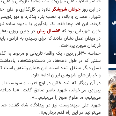
«ناصر صادق، علی میهن‌دوست، محمد بازرگانی و علی ب
در این روز
جوانان شورشگر
علاوه بر گل‌گذاری و ادای اح
شیراز، همدان و بانه، با نصب بنر، پلاکارد و دیوارنوی
کردند. این اقدام‌ها فقط یک یادآوری یا یادبود ساده ن
خون شهیدانی بود که
۵۴سال پیش
در چنین روزی به‌فرم
در میدان عمل نشان دادند که برای رسیدن به آزادی، باید 
فرزندان میهن پرداخت.
حماسه ۳۰فروردین، یک واقعه تاریخی و مربوط 
سنتی که در طول دهه‌ها، در دست‌نوشته‌ها، یادداشت‌
نسل دیگر منتقل شده است. این همان رشته‌یی است که از 
و خیابان‌های شهرهای ایران ادامه دارد.
در آن روزگار که شاه خائن در اوج قدرت و سرمست از 
پیروزی می‌خواند، شهید ناصر صادق گفت: «ما دماغه 
می‌بینیم، ما طلوع صبح را می‌بینیم...».
شهید علی میهندوست نیز در بیدادگاه شاه گفت: «ما پذ
می‌توانیم در این راه قدم برداریم».