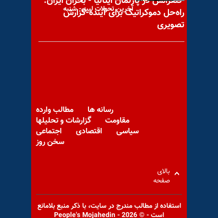
کنفرانس در پارلمان ایتالیا - بحران ایران:
آخرین تحولات لیبی- شنبه
راه‌حل دموکراتیک برای آینده-گزارش
۶فروردین
تصویری
«لویاتان حاکمیت»! در ابرهای
متراکم خشم
رسانه ها
مطالب وارده
مقاومت
گزارشات و تحلیلها
سیاسی
اقتصادی
اجتماعی
سخن روز
سایتهای اتمی دیگری از رژیم
ایران توسط اپوزیسیون شناسایی
بالای
شد
صفحه
استفاده از مطالب مندرج در سايت، با ذكر منبع بلامانع
است - © 2026 - People's Mojahedin