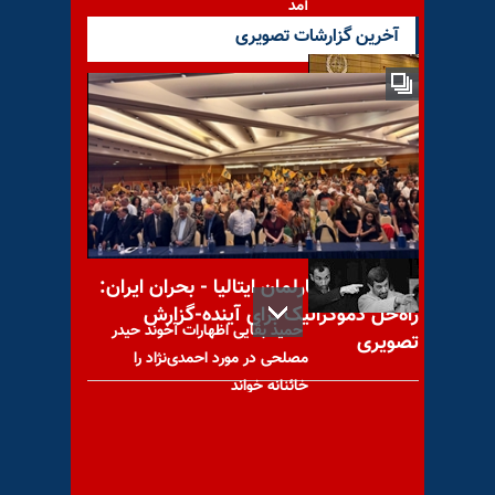
آمد
آخرین گزارشات تصویری
تصویب قطعنامه شورای حکام،
علایم مثبتی از تحریمهای
احتمالی علیه رژیم
کنفرانس در پارلمان ایتالیا - بحران ایران:
راه‌حل دموکراتیک برای آینده-گزارش
حمید بقایی اظهارات آخوند حیدر
تصویری
مصلحی در مورد احمدی‌نژاد را
خائنانه خواند