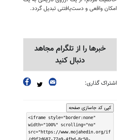
حاکمیت مردم، از یک آرزوی تاریخی به یک
امکان واقعی و دست‌یافتنی تبدیل گردد.
خبرها را از تلگرام مجاهد
دنبال کنید
اشتراک گذاری:
کپی کد جاسازی صفحه
<iframe style="border:none"
width="100%" scrolling="no"
src="https://www.mojahedin.org/if
/d9f2d687-77a9-4fbd-8c50-