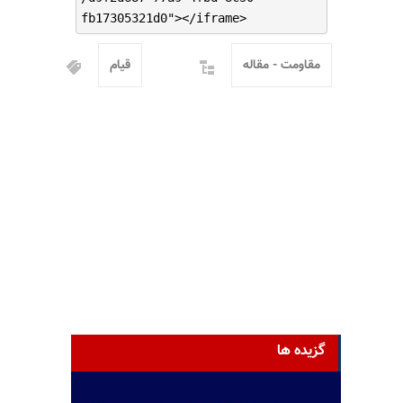
fb17305321d0"></iframe>
مقاومت - مقاله
قیام
گزیده ها