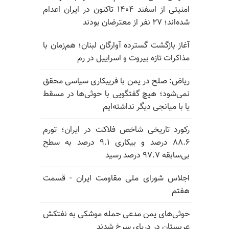
امنیتی از اسفند ۱۴۰۴ تاکنون در ایران اعدام
شده‌اند؛ ۲۷ نفر از معترضان بودند
آغاز بازگشت گسترده آوارگان لبنان؛ هم‌زمان با
مذاکرات تازه بیروت و اسراییل در رم
ریاض: صلح در یمن با فریبکاری سیاسی محقق
نمی‌شود؛ هیچ گفتگویی با حوثی‌ها در مسقط
یا با میانجی دیگر نداشته‌ایم
رکورد تاریخی شاخص فلاکت در ایران؛ تورم
۸۸.۶ درصد و بیکاری ۹.۱ درصد به سطح
بی‌سابقه ۹۷.۷ درصد رسید
اجلاس شورای ملی مقاومت ایران - قسمت
هفتم
حوثی‌های یمن مدعی حمله موشکی به نفتکش
عربستان در دریای سرخ شدند