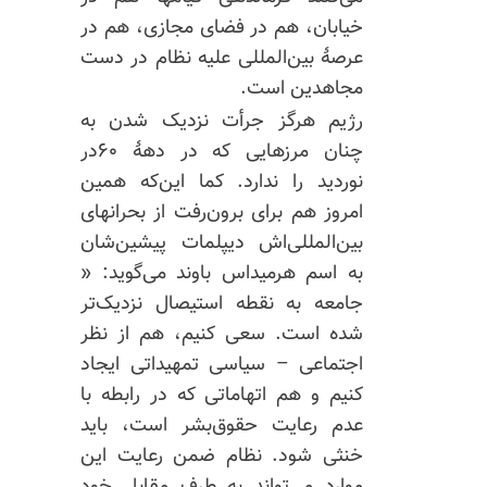
خیابان، هم در فضای مجازی، هم در
عرصهٔ بین‌المللی علیه نظام در دست
مجاهدین است.
رژیم هرگز جرأت نزدیک شدن به
چنان مرزهایی که در دههٔ ۶۰در
نوردید را ندارد. کما این‌که همین
امروز هم برای برون‌رفت از بحرانهای
بین‌المللی‌اش دیپلمات پیشین‌شان
به اسم هرمیداس باوند می‌گوید: «
جامعه به نقطه استیصال نزدیک‌تر
شده است. سعی کنیم، هم از نظر
اجتماعی – سیاسی تمهیداتی ایجاد
کنیم و هم اتهاماتی که در رابطه با
عدم رعایت حقوق‌بشر است، باید
خنثی شود. نظام ضمن رعایت این