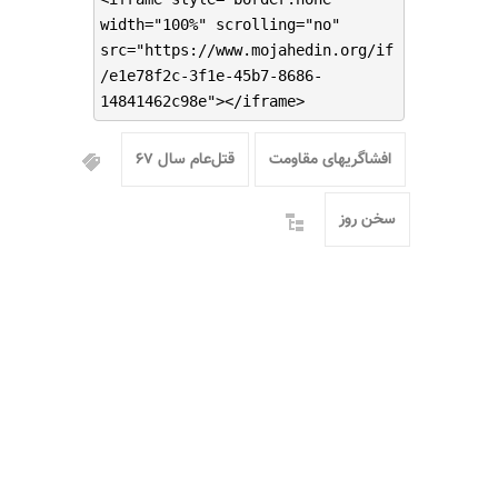
width="100%" scrolling="no"
src="https://www.mojahedin.org/if
/e1e78f2c-3f1e-45b7-8686-
14841462c98e"></iframe>
افشاگریهای مقاومت
قتل‌عام سال ۶۷
سخن روز