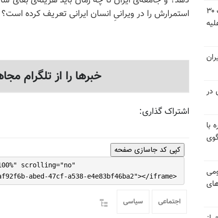
دهد؟ و جامعه‌ی ایران تا چه زمان باید هزینه‌ی بقای ساخت
شورای ملی مقاومت ایران - مسئول شورا - تبریک ۳۰
استمرارش را در ویرانیِ انسان ایرانی تعریف کرده است؟
لیه
ران
خبرها را از تلگرام مجاه
 در
اشتراک گذاری:
 با
گوی
کپی کد جاسازی صفحه
100%" scrolling="no"
ومی
af92f6b-abed-47cf-a538-e4e83bf46ba2"></iframe>
های
اجتماعی
سیاسی