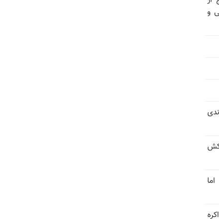
 از
ی و
ندی
کش
اما
کره