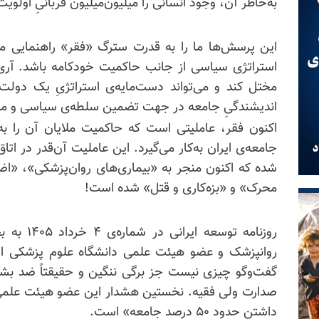
به‌خاطر آن‌، وجود انسانی را میلیون‌میلیون قربانیِ اولو
این پرسش‌ها ما را به قدرت سترگ «فقر» راهنمایی می
استراتژی سیاسی از جانب حاکمیت خودکامه باشد. آری، 
مختل کند و می‌تواند دست‌مایه‌ی استراتژیِ یک دولت ب
اندیشندگیِ جامعه در جهت تضمین سلطه‌ی سیاسی و مذ
اکنون فقر، عاملیتی است که حاکمیت ملایان آن را به
جامعه‌ی ایران به‌کار می‌گیرد. این عاملیت آن‌قدر در ا
شده که اکنون منجر به «بیماری‌های روان‌پزشکی»، «
محرک» و «بزه‌کاری و قتل» شده است!
روزنامه تو
روانپزشک و عضو هیئت علمی دانشگاه علوم پزشکی ایرا
گفت‌وگو چیزی نیست جز برگی ننگین و حقیقتاً ضد بشر
صدارت ولی فقیه. نخستین هشدار این عضو هیئت علمی 
داشتن حدود ۵۰ درصد جامعه» است.