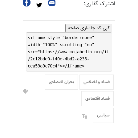
اشتراک گذاری:
کپی کد جاسازی صفحه
<iframe style="border:none"
width="100%" scrolling="no"
src="https://www.mojahedin.org/if
/2c12bde0-f40e-4bd2-a235-
cea59a9c70c4"></iframe>
فساد و اختلاس
بحران اقتصادی
فساد اقتصادی
سیاسی