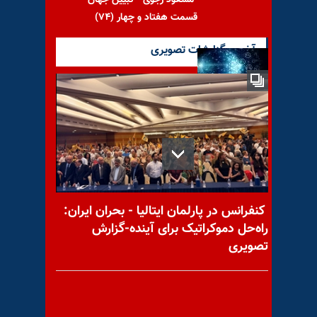
مسعود رجوی - تبیین جهان-
قسمت هفتاد و چهار (۷۴)
آخرین گزارشات تصویری
«تصاعد شبکه‌ای»!
پیام به وطن ۲۰۲۶
کنفرانس در پارلمان ایتالیا - بحران ایران:
راه‌حل دموکراتیک برای آینده-گزارش
تصویری
اجلاس شورای ملی مقاومت
ایران - قسمت هفتم