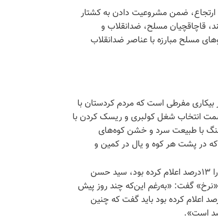
س ارتجاع، ضمن مشروعیت دادن به کشتار
ند، قاچاقچیان مسلح، ضدانقلاب و
وهای مسلح مبارزه با عناصر ضدانقلاب
 بیکاری مفرطی است که مردم کردستان با
 سمت انتخاب شغل کولبری و ریسک کردن با
نگ با طبیعت سرد و خشن کوه‌های
که در پشت هر کوه و یال در کمین و
در مردادماه ۹۵ زمانی که مرکز آمار نرخ بیکاری کردستان را ۱۳درصد اعلام کرده بود، سید حسن
 «نرخ» گفت: «به‌رغم این‌که چند روز پیش
ز مسئولان نرخ بیکاری را در کردستان حدود ۱۳.۶درصد اعلام کرده بود باید گفت که چنین