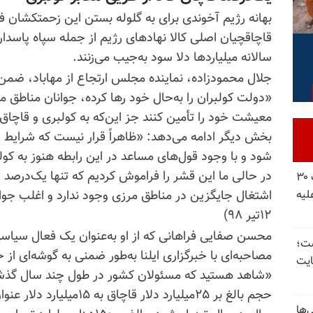
بهانه رژیم آخوندی برای به گلوله بستن این زحمتکشان فقی
قاچاقچیان اصلی کالا نهادهای رژیم از جمله سپاه پاسدا
سالانه میلیاردها دلا سود به‌جیب می‌زنند.
جلال محمودزاده، نماینده مجلس ارتجاع از مهاباد، ضمن 
«دولت کولبران را به‌حال خود رها کرده، جوانان مناطق 
معیشت خود را تأمین کنند جز این‌که به کولبری و قاچاق ر
بخش دیگر ادامه می‌دهد: «ظاهراً قرار نیست که شرایط
شود و با وجود قول‌های مساعد در این رابطه هنوز به کول
در حالی ما این قشر را فراموش کردیم که تنها یک‌درصد ق
شورای ملی مقاومت ایران - مسئول شورا - تبریک ۳۰
لیه
اشتغال جایگزین در مناطق مرزی وجود ندارد و اغلب جوان
۱۲تیر ۹۸)
محسن صفایی فراهانی که از او به‌عنوان یک فعال سیاسی
 گذاشت؛
مصاحبه‌ای با خبرگزاری ایلنا به‌طور ضمنی به گوشه‌ای از 
یت
«شاهد هستید که مسئولان کشور در طول چند سال گذش
حجم بالغ بر ۲۵میلیارد دلار 
‌ها