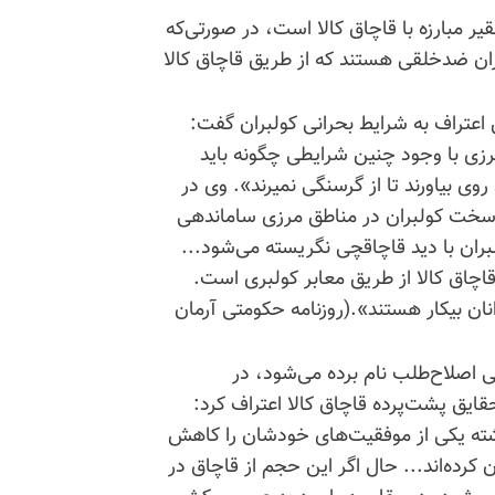
ر مبارزه با قاچاق کالا است، در صورتی‌که
ران ضدخلقی هستند که از طریق قاچاق کالا
اعتراف به شرایط بحرانی کولبران گفت:
مرزی با وجود چنین شرایطی چگونه باید
وی بیاورند تا از گرسنگی نمیرند». وی در
 سخت کولبران در مناطق مرزی ساماندهی
بران با دید قاچاقچی نگریسته می‌شود...
اچاق کالا از طریق معابر کولبری است.
ان بیکار هستند».(روزنامه حکومتی آرمان
 اصلاح‌طلب نام برده می‌شود، در
حقایق پشت‌پرده قاچاق کالا اعتراف کرد:
ته یکی از موفقیت‌های خودشان را کاهش
قاچاق به ۱۵میلیارد دلار عنوان کرده‌اند... حال اگر این حجم از قاچاق در