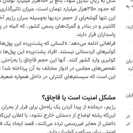
سال به ریال تبدیل شود، بالغ ب
 به
که حدود ۳۵۰هزار میلیارد تومان است، میزان تاثیرگذاری آن در کشور مشخص می‌شود»!
این تنها گوشه‌یای از حجم دزدیها به‌وسیله سران رژیم آخ
کانتینر و در بنادر و گمرک‌های رسمی کشور، که البته در 
 عبور کرد؛
پاسداران قرار دارند.
فراهانی ادامه می‌دهد: «کسانی که پشت‌پرده این پول‌ه
کولبری وارد کشور کنند. آنها این حجم قاچاق را به‌راحتی با
بان
تفحص‌های مجلس در ادوار مختلف به آن پرداخته شد! من
رد
این است که سیستم‌های کنترلی در داخل همواره ضعیف باشد».(
یان
مشکل امنیت است یا قاچاق؟
رژیم، درمانده از پیدا کردن یک راه‌حل برای فرار از بحران
این‌که رشته اوضاع از دستش خارج نشود، با اعلان این‌که
 در
داعش از معابر غیررسمی تردد می‌کنند، قصد ایجاد یک ف
سالگرد قتل‌عام ۳۰ هزار لاله‌های بهمن ۵۷ در
امنیتی برای سرکوب کولبران دارد.