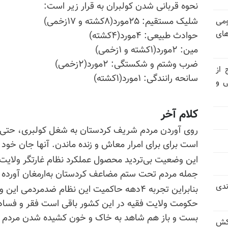
نحوه قربانی شدن کولبران به قرار زیر است:
شلیک مستقیم: ۲۵مورد(۸کشته و ۱۷زخمی)
ومی
های
حوادث طبیعی: ۴مورد(۴کشته)
مین: ۲مورد(۱کشته و ۱زخمی)
ضرب ‌وشتم و شکستگی: ۲مورد(۲زخمی)
 از
سانحه رانندگی: ۱مورد(۱کشته)
ی و
کلام آخر
روی آوردن مردم شریف کردستان به شغل کولبری، حتی زنان
است برای برای امرار معاش و زنده ماندن. آنها جان خود را
این وضعیت بی‌تردید محصول عملکرد نظام غارتگر ولایت‌ 
جمله مردم تحت ستم مضاعف کردستان به‌ارمغان آورده اس
ندی
بنابراین تجربه ۴دهه حاکمیت این نظام ضدمردمی 
حکومت ولایت‌ فقیه در این کشور باقی است فقر و فساد 
بست و باز هم شاهد به خاک و خون کشیده شدن مردم و
کش