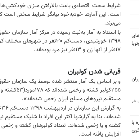
شرایط سخت اقتصادی باعث بالارفتن میزان خودکشی‌ها 
است. این آمارها خود‌به‌خود بیانگر شرایط سختی است ک
می‌برند.
با استناد به آمار به‌ثبت رسیده در مرکز آمار سازمان حق
های
١٣٩٨ خورشیدی، دست‌کم ٣٠نفر در شهر
ویا
١٧نفر از آنها زن و ١٣نفر نیز مرد بوده‌اند.
قربانی شدن کولبران
ران
مستقیم نیروهای مسلح ایران زخمی شده‌اند».
 در
به
شده‌اند. بنا‌ به گزارشها اکثر این افراد با شلیک مستقی
 با
گوی
افزایش یافته است.