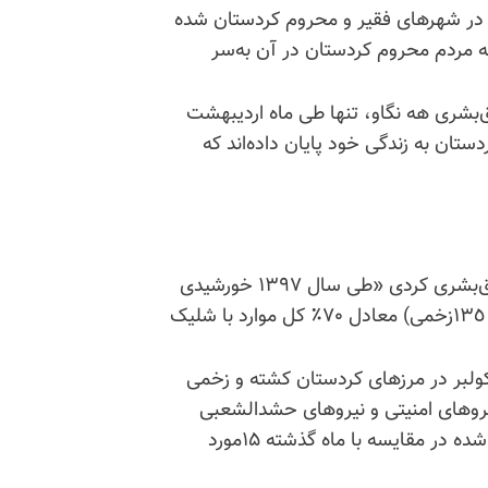
در شهرهای فقیر و محروم کردستان شده
ه مردم محروم کردستان در آن به‌سر
وق‌بشری هه نگاو، تنها طی ماه اردیبهشت
های مختلف کردستان به زندگی خود پایان داده‌اند که
و بر اساس یک آمار منتشر شده توسط یک سازمان حقوق‌بشری کردی «طی سال ١٣٩٧ خورشیدی
٢٥٥کولبر کشته و زخمی شده‌اند که ١٧٨مورد(٤٣کشته و ١٣٥زخمی) معادل ٧٠٪ کل موارد با شلیک
 گزارش این سازمان در اردیبهشت ۱۳۹۸ دست‌کم ۳۴کولبر در مرزهای کردستان کشته و زخمی
م نیروهای امنیتی و نیروهای حشدالشعبی
کشته و یا زخمی شده‌اند. تعداد کولبرهای کشته و زخمی شده در مقایسه با ماه گذشته ۱۵مورد