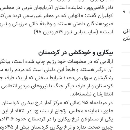
نادر قاضی‌پور، نماینده استان آذربایجان غربی در مجل
تی و
کولبران گفت: «آنهایی که در معابر غیررسمی تردد می‌کن
عبوردهندگان داعش هستند و وظیفه‌ٔ ذاتی مرزبانی و نیر
فق
است».(سایت باس نیوز ۱۹فرودین ۹۸)
مکن
بیکاری و خودکشی در کردستان
ارقامی که در مطبوعات خود رژیم چاپ شده است، بیانگر
آن درگیر هستند و طبعاً این دلیلی است که مردم را به
زندگیشان سوق می‌دهد؛ شرایط سختی که از یک طرف ج
کردستان و از طرف دیگر جنگ با نیروهای مزدور انتظامی 
انتظارشان نشسته‌اند.
علوی، نماینده مجلس ارتجاع از سنندج، در انتقاد از این
یکی ا
چیزی صحت ندارد و نرخ بیکاری کردستان بیش از ۴۵درصد است».