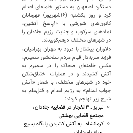
دستگرد اصفهان به دستور خامنه‌ای اعدام
کرد و روز یکشنبه (۱۶شهریور) قهرمانان
کانون‌های شورشی با ۱۰پاسخ آتشین،
نمادهای سرکوب و جنایت رژیم جلادان را
در شهرهای مختلف درهم‌کوبیدند.
دلاوران پیشتاز با درود به مهران بهرامیان،
فرزند سربه‌دار قیام مردم سلحشور سمیـرم،
عکس خامنه‌ای ضحاک را در سمیرم به
آتش کشیدند و در عملیات اختناق‌شکن
خود در شهرهای مختلف، با شعار «آتش
جواب اعدام» به رژیم اعدام و قتل‌عام به
شرح زیر تهاجم کردند:
تبریز ـ ۳انفجار در قضاییه جلادان،
مجتمع قضایی بهشتی
کرمانشاه ـ به آتش کشیدن پایگاه بسیج
سپاه پاسداران