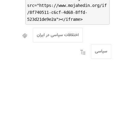
src="https://www.mojahedin.org/if
/8f740511-c6cf-4d68-8ffd-
523d21de9e2a"></iframe>
اختلافات سیاسی در ایران
سیاسی