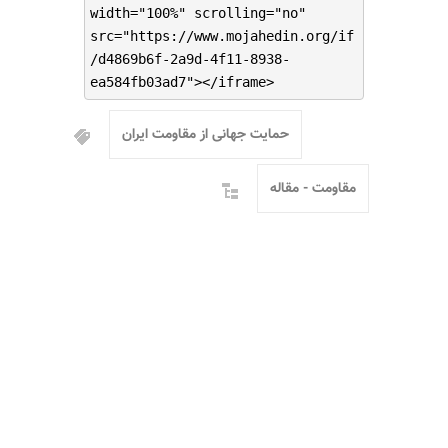
width="100%" scrolling="no"
src="https://www.mojahedin.org/if
/d4869b6f-2a9d-4f11-8938-
ea584fb03ad7"></iframe>
حمایت جهانی از مقاومت ایران
مقاومت - مقاله