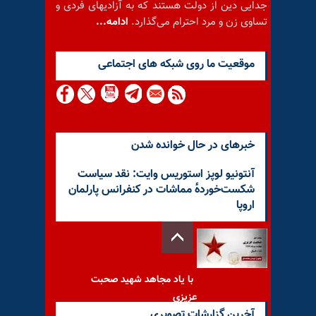
جدایی دین از دولت هستند که به آزادیهای فردی و
تساوی زن و مرد احترام می‌گذارد.
ادامه...
موقعيت ما روى شبكه هاى اجتماعى
خبرهای در حال خوانده شدن
آنتونیو لوپز استوریس وایت: نقد سیاست
شکست‌خورده‌ٔ مماشات در کنفرانس پارلمان
اروپا
با یاد مجاهد شهید صحبت
عزیزی
آخرین گزارشات تصویری