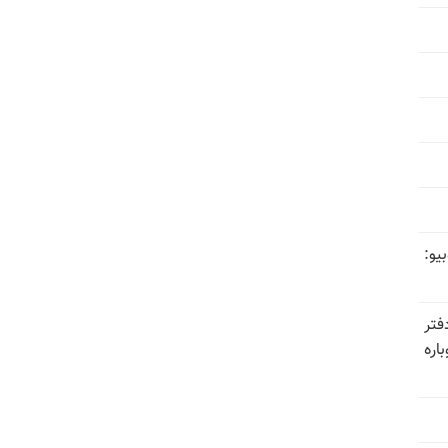
یو:
فتر
اره