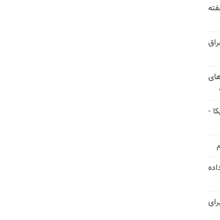
فته
راق
های
ا -
استعفا داده
رای