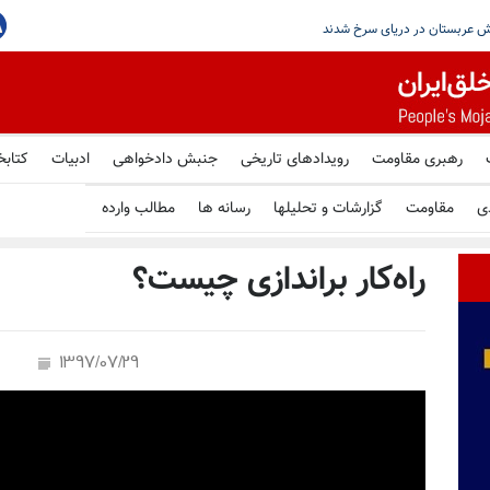
یک شدن به یک توافق موقت برای بازگشایی
حوثی‌های یمن مدعی حمله موشکی به نفتکش عربس
رهبری مقاومت
رویدادهای تاریخی
جنبش دادخواهی
ادبیات
کتابخ
ی
مقاومت
گزارشات و تحلیلها
رسانه ها
مطالب وارده
راه‌کار براندازی چیست؟
1397/07/29