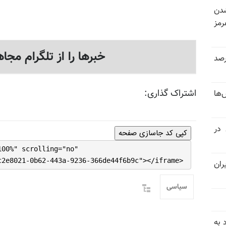
شدن
رمز
خبرها را از تلگرام مجاه
 خرداد و تیر بیش از ۳۰۰درصد
اشتراک گذاری:
‌ها
 در
کپی کد جاسازی صفحه
100%" scrolling="no"
c2e8021-0b62-443a-9236-366de44f6b9c"></iframe>
ران
سیاسی
 به