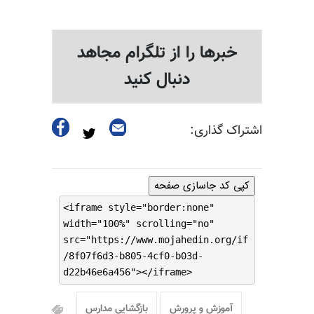
خبرها را از تلگرام مجاهد
دنبال کنید
اشتراک گذاری:
کپی کد جاسازی صفحه
<iframe style="border:none"
width="100%" scrolling="no"
src="https://www.mojahedin.org/if
/8f07f6d3-b805-4cf0-b03d-
d22b46e6a456"></iframe>
آموزش و پرورش
بازگشایی مدارس