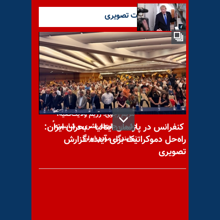
آخرین گزارشات تصویری
دونالد ترامپ: حمله‌یی که قرار
بود به رژیم ایران بشود بزرگترین
حمله
مریم رجوی: رژیم ولایت‌فقیه،
کنفرانس در پارلمان ایتالیا - بحران ایران:
دشمن جامعه بشری و شایستهٴ
راه‌حل دموکراتیک برای آینده-گزارش
نمایندگی مردم ایران
تصویری
کارزارجهانی نه به اعدام؛
گرامیداشت مجاهدان و