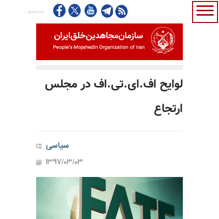
لوایح اف.ای.تی.اف در مجلس
ارتجاع
سیاسی
1397/03/03