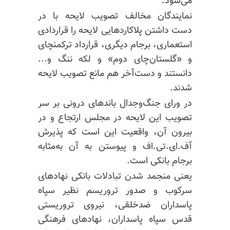
می‌شود.
نمایندگان مخالف تصویب لایحه با در
دست داشتن پلاکاردهایی لایحه را قراردادی
استعماری، برجام دیگری، قرارداد ترکمنچای
و «گلستان‌چای دوم» و لکه ننگ و...
دانستند و دست‌
آخر هم
مانع تصویب لایحه
شدند.
در ورای جنگ‌
وجدال
باندهای درونی بر سر
تصویب این لایحه در مجلس ارتجاع و
در
بیرون
آن، واقعیت این است که پذیرش
آف.ای.تی.اف و پیوستن به آن به‌مثابه
برجام بانکی است.
یعنی منجمد شدن تبادلات بانکی نهادهای
سرکوب و صدور تروریسم نظیر سپاه
پاسداران ضدخلقی، نیروی تروریستی
قدس سپاه پاسداران، نهادهای فرهنگی