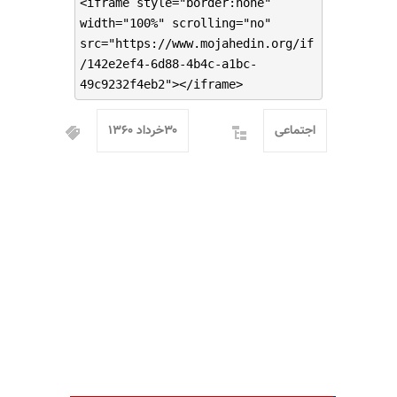
<iframe style="border:none"
width="100%" scrolling="no"
src="https://www.mojahedin.org/if
/142e2ef4-6d88-4b4c-a1bc-
49c9232f4eb2"></iframe>
اجتماعی
۳۰خرداد ۱۳۶۰