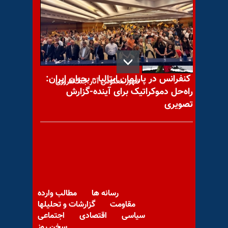
پیام به سام
کنفرانس در پارلمان ایتالیا - بحران ایران:
ظهور معکوس آثار جنگ‌افروزی
راه‌حل دموکراتیک برای آینده-گزارش
تصویری
مروری بر رسانه‌های حکومتی -
دوشنبه ۱۵ اردیبهشت ۹۹
رسانه ها
مطالب وارده
مقاومت
گزارشات و تحلیلها
اعتراف به «شیب تند سقوط» و
سیاسی
اقتصادی
اجتماعی
هراس از لیست تروریستی در
سخن روز