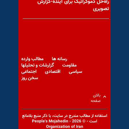
راه‌حل دموکراتیک برای آینده-گزارش
تصویری
کنفرانس در مجلس انگلستان
برای توقف اعدامها در ایران و
حمایت از
رسانه ها
مطالب وارده
مقاومت
گزارشات و تحلیلها
سیاسی
اقتصادی
اجتماعی
سخن روز
درد دل‌های یک پرستار برای
ثبت در خاطره مردم
بالای
صفحه
استفاده از مطالب مندرج در سايت، با ذكر منبع بلامانع
است - © 2026 - People's Mojahedin
Organization of Iran