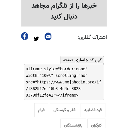
خبرها را از تلگرام مجاهد
دنبال کنید
اشتراک گذاری:
کپی کد جاسازی صفحه
<iframe style="border:none"
width="100%" scrolling="no"
src="https://www.mojahedin.org/if
/f862517e-16b3-4d4c-8828-
9379df12fe41"></iframe>
قوه قضاییه
فقر و گرسنگی
قیام
کارگران
بازنشستگان