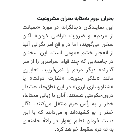
بحران تورم به‌مثابه بحران مشروعیت
این نمایندگان دجالگرانه در مورد «صیانت
از مردم» و ضرورت «راضی کردن» آنان
سخن می‌گویند، اما در واقع امر نگرانی آنها
از انفجار خشم عمومی است. این سخنان
در جامعه‌یی که چند قیام سراسری را از سر
گذرانده دیگر مردم را نمی‌فریبد. تعابیری
مانند «تذکر جدی»، «نظارت دولت» یا
«شناورسازی ارزی» در این نطق‌ها، هشدار
درون‌حکومتی هستند. آنان با زبانی محتاط،
خطر را به رأس هرم منتقل می‌کنند. انگار
خطر را بو کشیده‌اند و می‌دانند که با این
دست فرمان نظام زهوار در رفته‌ٔ خامنه‌ای
به ته دره سقوط خواهد کرد.