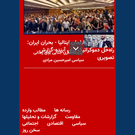
محمد ثلاث از دراویش گنابادی
اعدام شد
کنفرانس در پارلمان ایتالیا - بحران ایران:
راه‌حل دموکراتیک برای آینده-گزارش
پرونده‌سازی جنایی برای زندانی
تصویری
سیاسی امیرحسین مرادی
پیام به خالق از مشهد
رسانه ها
مطالب وارده
مقاومت
گزارشات و تحلیلها
سیاسی
اقتصادی
اجتماعی
سخن روز
بیانیه انجمن دانشجویان