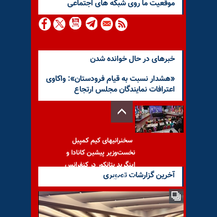
موقعيت ما روى شبكه هاى اجتماعى
خبرهای در حال خوانده شدن
«هشدار نسبت به قیام فرودستان»: واکاوی
اعترافات نمایندگان مجلس ارتجاع
سخنرانیهای کیم کمپبل
نخست‌وزیر پیشین کانادا و
اینگرید بتانکور در کنفرانس
آخرین گزارشات تصویری
بین‌المللی