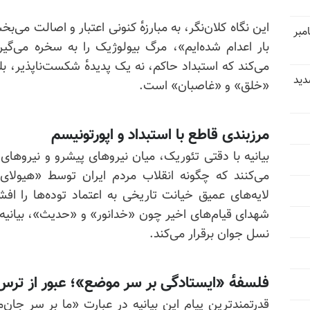
این نگاه کلان‌نگر، به مبارزه‌ٔ کنونی اعتبار و اصالت می‌ب
مبر
بار اعدام شده‌ایم»، مرگ بیولوژیک را به سخره می‌گیرن
می‌کند که استبداد حاکم، نه یک پدیده‌ٔ شکست‌ناپذیر، ب
دید
«خلق» و «غاصبان» است.
مرزبندی قاطع با استبداد و اپورتونیسم
بیانیه با دقتی تئوریک، میان نیروهای پیشرو و نیروهای 
می‌کنند که چگونه انقلاب مردم ایران توسط «هیولا
لایه‌های عمیق خیانت تاریخی به اعتماد توده‌ها را افشا
شهدای قیام‌های اخیر چون «خدانور» و «حدیث»، بیانیه
نسل جوان برقرار می‌کند.
فلسفه‌ٔ «ایستادگی بر سر موضع»؛ عبور از ترس
قدرتمندترین پیام این بیانیه در عبارت «ما بر سر جان‌