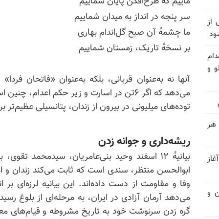
ماییم که طرح‌افکن پایان شماییم
سر پنجه در انداز به میدان شماییم
وان یکی از
ما چشمه‌ٔ آن صبح گل‌اندام بهاری
ود
بر نسخه‌ٔ تاریک، زمستان شماییم
دام
و و
آنها نه به‌عنوان قربانی، بلکه به‌عنوان «فاتحان فردا»
می‌دهد که اگر ۶تن در اسارت و زیر حکم اعدام،
توده‌های میلیونی در بیرون از زندان، پتانسیلی عظیم‌تر برا
 هر
ریشه‌داری و جوانه زدن
بیانیه‌ٔ ۱۲ اسفند وحید بنی‌عامریان، سیدمحمد تقوی
غاز
ابوالحسن منتظر، سندی است که ثابت می‌کند زندان و اعد
وفا و مقاومت از دست داده‌اند. این بیانیه لرزه‌ای بر 
ن و
گره زدن سرنوشت خود به تاریخ مشروطه و قیام‌های معاص