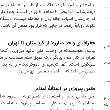
نظام‌های تمامیت‌خواه، حاکمیت از طریق معامله بر سر «
درهم‌بشکند. اما وقتی ۶مجاهد خلق در آستان
که جان‌شان اسباب چانه زدن و معامله نیست، دستگاه
«تولد دوباره‌ٔ اراده» در جایی که قرار بود مدفن آن باشد.
جغرافیای واحد مبارزه: از کردستان تا تهران
خشم
بیانیه، هوشمندانه بر وحدت ملی تأکید می‌ورزد. گنج
تهران در کنار هم، بیانگر درک عمیق ستم مضاعف بر مل
حشت
سرنگونی است. آنها «جمهوری دموکراتیک» را نه یک واژه‌
میهنی می‌دانند که از فقر و تبعیض رنج می‌برد.
شدار
طنین پیروزی در آستانه‌ٔ اعدام
لحن پایانی بیانیه و استفاده از شعر ترانه – سرود «
ر و
نمایانگر یک پیروزی اخلاقی و سیاسی پیش‌دستانه است.
ری