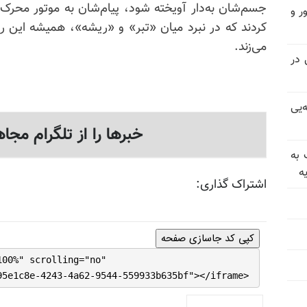
جسم‌شان به‌دار آویخته شود،
پیام‌شان
به موتور محرک ق
ر و
کردند که در نبرد میان «تبر» و «ریشه»، همیشه این 
می‌زند.
سیاسی در
‌یی
خبرها را از تلگرام مجاه
 به
ه
اشتراک گذاری:
کپی کد جاسازی صفحه
100%" scrolling="no"
95e1c8e-4243-4a62-9544-559933b635bf"></iframe>