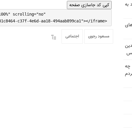
 به
کپی کد جاسازی صفحه
100%" scrolling="no"
81c8464-c37f-4e6d-aa18-494aab899ca1"></iframe>
های
مسعود رجوی
اجتماعی
دین
یس
 چه
دم