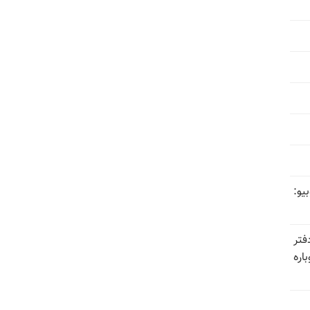
یو:
فتر
اره