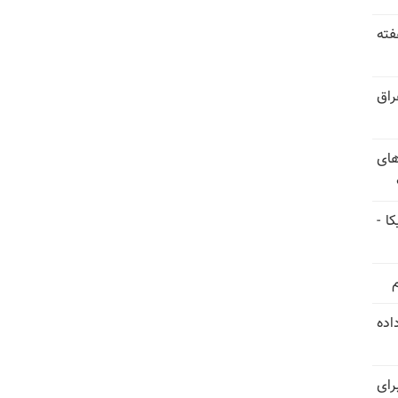
فته
راق
های
ا -
استعفا داده
رای