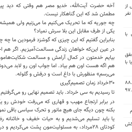
آخه حضرت آیت‌الله، خدیو مصر هم وقتی که دید پیرا
نیتی از
ند ۱۴۰۴ تاکنون در ایران اعدام شده‌اند؛ ۲۷ نفر
مطمئن شد که این گناهکار نیست.
چه جوریه که ما تحریک می‌کنیم ما می‌زنیم ولی همیشه 
یکی از طرف مقابل این بلا سرش نمیاد؟
 با
بنابراین گفتیم که این چیزی که گوشزد فرمودین ما چه چا
در عین این‌که خواهان زندگی مسالمت‌آمیزیم. اگر هم اج
قق
بیایم خدمتون در کمال آرامش و مسالمت شکایت‌هامون 
 با
هم اگه هست اون هم بیاد. اما جواب اون رو لابد می‌دو
می‌رسم» منظورش با داغ است و درفش و گلوله.
۳۰خرداد زمان تصمیم‌گیری
 شاخص فلاکت در ایران؛ تورم ۸۸.۶
 ۹.۱ درصد به سطح بی‌سابقه ۹۷.۷
تا رسیدیم به سی خرداد. باید تصمیم نهایی رو می‌گرفتیم
در برابر ارتجاع مهیب و قهاری که می‌رفت خودش رو یک
بکنه چون دیگه جای هیچ مانور و تحرک سیاسی باقی نمون
یا باید تسلیم می‌شدیم و به حیات خفیف و خائنانه رض
کش
کودتای ۲۸مرداد، به مسئولیت‌مون پشت می‌کردیم و 