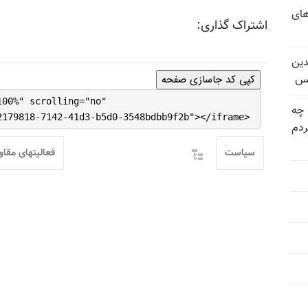
های
اشتراک گذاری:
دین
یس
کپی کد جاسازی صفحه
100%" scrolling="no"
 چه
2179818-7142-41d3-b5d0-3548bdbb9f2b"></iframe>
دم
سیاست
فعالیتهای مقا