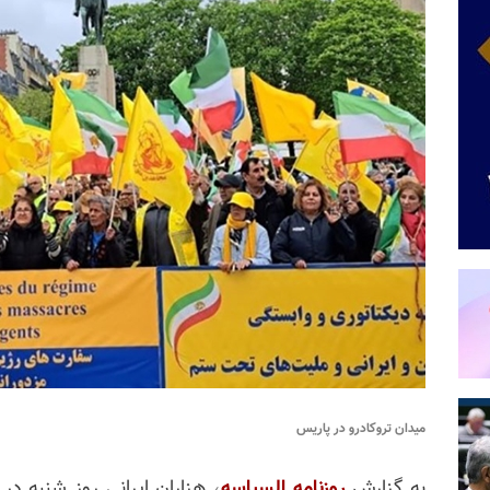
میدان تروکادرو در پاریس
به گزارش
روزنامه السیاسه
، هزاران ایرانی روز شنبه در