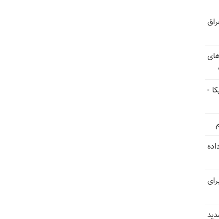
راق
های
ا -
استعفا داده
رای
دید