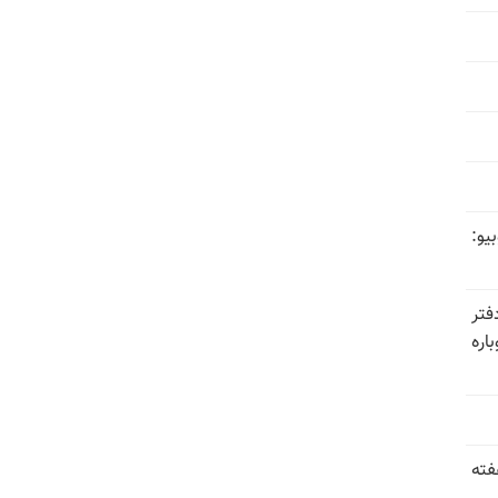
یو:
فتر
اره
فته