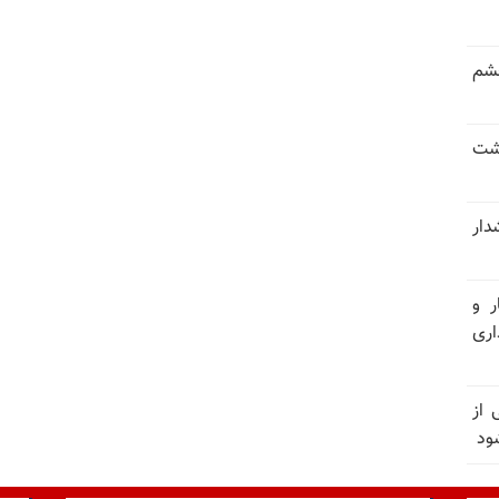
خشم
حشت
شدار
ر و
ری
وان یکی از
ود