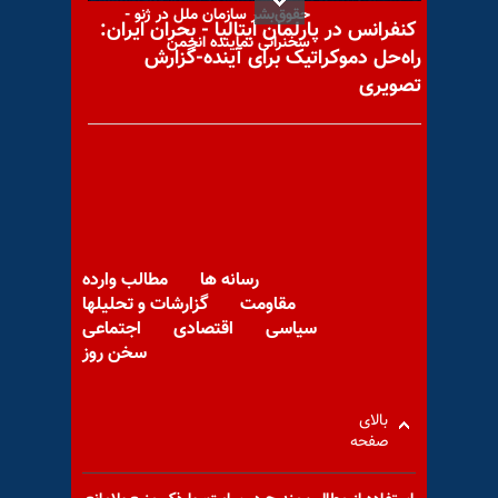
حقوق‌بشر سازمان ملل در ژنو -
کنفرانس در پارلمان ایتالیا - بحران ایران:
سخنرانی نماینده انجمن
راه‌حل دموکراتیک برای آینده-گزارش
تصویری
گناه مهسا چه بود؟!
رسانه ها
مطالب وارده
مای ساتو خواستار توقف فوری
مقاومت
گزارشات و تحلیلها
سیاسی
اقتصادی
اجتماعی
همه اعدامها در ایران شد
سخن روز
بالای
صفحه