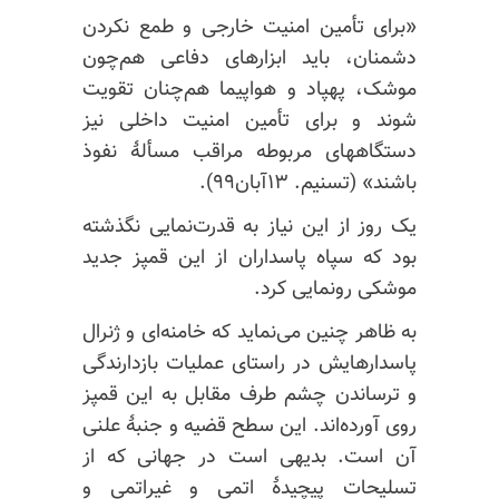
«برای تأمین امنیت خارجی و طمع نکردن
دشمنان، باید ابزارهای دفاعی هم‌چون
موشک، پهپاد و هواپیما هم‌چنان تقویت
شوند و برای تأمین امنیت داخلی نیز
دستگاههای مربوطه مراقب مسألهٔ نفوذ
باشند» (تسنیم. ۱۳آبان۹۹).
یک روز از این نیاز به قدرت‌نمایی نگذشته
بود که سپاه پاسداران از این قمپز جدید
موشکی رونمایی کرد.
به ظاهر چنین می‌نماید که خامنه‌ای و ژنرال
پاسدارهایش در راستای عملیات بازدارندگی
و ترساندن چشم طرف مقابل به این قمپز
روی آورده‌اند. این سطح قضیه و جنبهٔ علنی
آن است. بدیهی است در جهانی که از
تسلیحات پیچیدهٔ اتمی و غیراتمی و