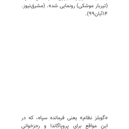
(تیربار موشکی) رونمایی شد». (مشرق‌نیوز.
۱۴آبان۹۹).
«گوبلز نظام» یعنی فرمانده سپاه، که در
این مواقع برای پروپاگاندا و رجزخوانی