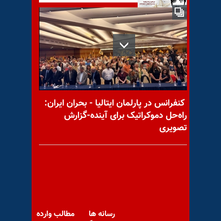
۱۶مرداد ۱۳۶۰ ـ تیرباران احمدرضا
شادبختی و ۳۷مجاهد در اوین
نماینده انگلستان در سازمان
کنفرانس در پارلمان ایتالیا - بحران ایران:
ملل: سامانه‌ای که رژیم ایران در
راه‌حل دموکراتیک برای آینده-گزارش
حمله به
تصویری
روحانی و نعل و میخ مذاکره با
آمریکا
رسانه ها
مطالب وارده