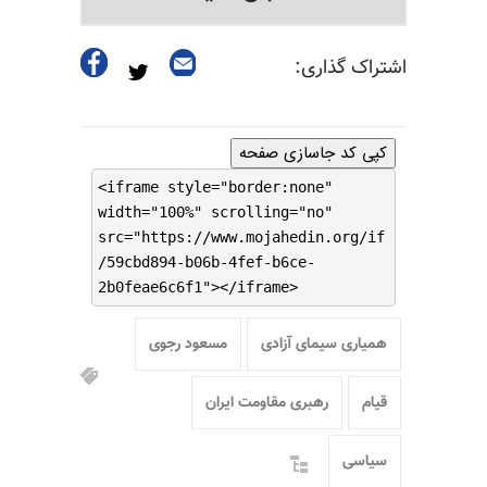
اشتراک گذاری:
کپی کد جاسازی صفحه
<iframe style="border:none"
width="100%" scrolling="no"
src="https://www.mojahedin.org/if
/59cbd894-b06b-4fef-b6ce-
2b0feae6c6f1"></iframe>
همیاری سیمای آزادی
مسعود رجوی
قیام
رهبری مقاومت ایران
سیاسی