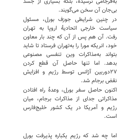
به‌فرجامی نرسیده، بلکه بسیاری از جسد
بی‌جان آن سخن می‌گویند.
در چنین شرایطی جوزف بورل، مسئول
سیاست خارجی اتحادیهٔ اروپا به تهران
رفت. آن هم پس از آن که چند بار معاون
خود، انریکه
مورا
را به‌تهران فرستاد تا شاید
بتواند به‌مذاکرات وین تنفسی مصنوعی
بدهد. اما تنها حاصل آن قطع کردن
۲۷دوربین آژانس توسط رژیم و افزایش
نقض برجام شد.
اکنون حاصل سفر بورل، وعدهٔ راه افتادن
مذاکراتی جدای از مذاکرات برجام، میان
رژیم و آمریکا در یک کشور خلیج‌فارس
است.
اما چه شد که رژیم یکباره پذیرفت
بورل