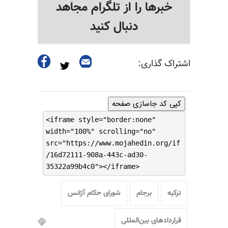
خبرها را از تلگرام مجاهد
دنبال کنید
اشتراک گذاری:
کپی کد جاسازی صفحه
<iframe style="border:none"
width="100%" scrolling="no"
src="https://www.mojahedin.org/if
/16d72111-908a-443c-ad30-
35322a99b4c0"></iframe>
ترکیه
برجام
شورای حکام آژانس
قراردادهای بین‌المللی