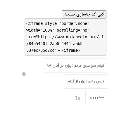
کپی کد جاسازی صفحه
<iframe style="border:none"
width="100%" scrolling="no"
src="https://www.mojahedin.org/if
/84a5420f-2ab6-4444-aab5-
537ec735d7cc"></iframe>
قیام سراسری مردم ایران در آبان ۹۸
ترس رژیم ایران از قیام
سخن روز