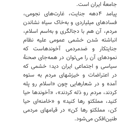
جامعهٔ ایران است.
پیامد ۴دهه جنایت، غارت‌های نجومی،
فسادهای میلیاردی و به‌خاک سیاه نشاندن
مردم، آن هم با دجالگری و به‌اسم اسلام،
انباشته شدن خشمی عمومی علیه نظام
جنایتکار و ضدمردمی آخوندهاست که
نمودهای آن را می‌توان در همه‌جای صحنهٔ
سیاسی و اجتماعی ایران دید؛ خشمی که
در اعتراضات و خیزشهای مردم به ستوه
آمده و در شعارهایی چون «اسلام رو پله
کردند، مردم رو ذله کردند»، «آخوندها حیا
کنید، مملکتو رها کنید» و «خامنه‌ای حیا
کن، مملکتو رها کن» در قیامهای مردمی
طنین‌افکن می‌شود.