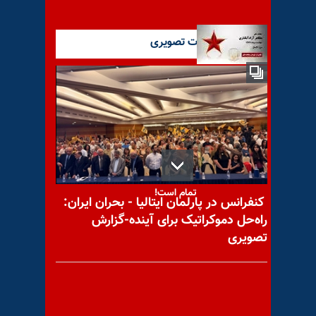
آخرین گزارشات تصویری
با یاد مجاهد شهید مظاهر آزاد
آبکناری
ناامیدی مردم، یعنی کار نظام
تمام است!
کنفرانس در پارلمان ایتالیا - بحران ایران:
راه‌حل دموکراتیک برای آینده-گزارش
تصویری
با یاد مجاهد شهید کاظم
(مهرداد) محمدی گیلانی