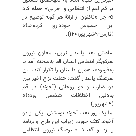
خبرگزاری سپاه آنگاه به «نهادهای مسئول
در قم اعم از انتظامی و اجرایی» حمله کرد
که چرا «تاکنون از ارائهٔ هر گونه توضیح در
این خصوص خودداری کرده‌اند!»
(فارس-۹شهریور۱۴۰۱).
ساعاتی بعد پاسدار ترابی، معاون نیروی
سرکوبگر انتظامی استان قم به‌صحنه آمد تا
به‌فرموده، همین داستان را تکرار کند. این
سرهنگ پاسدار گفت: «علت نزاع اخیر بین
دو ضارب و دو روحانی (آخوند) در قم
به‌دلیل اختلافات شخصی بوده!»
(۹شهریور).
اما یک روز بعد، آخوند بوستانی، یکی از دو
آخوند کتک خورده
زیراب
این طرح و برنامه
را زد و گفت: «سرهنگ نیروی انتظامی