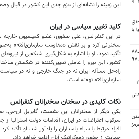
 با
این زمینه را نشانه‌ای از عزم جدی این کشور در قبال وضعی
قق
کلید تغییر سیاسی در ایران
 با
در این کنفرانس، علی صفوی، عضو کمیسیون خارجه شور
سخنرانی کرد و بر نقش «مقاومت سازمان‌یافته» به‌عنو
 شاخص فلاکت در ایران؛ تورم ۸۸.۶
تأکید نمود. او با اشاره به شکل‌گیری شبکه‌یی از نیروه
 ۹.۱ درصد به سطح بی‌سابقه ۹۷.۷
کشور، این نیرو را عاملی تعیین‌کننده در شکستن ساختا
راه‌حل مسأله ایران نه در جنگ خارجی و نه در سیاست 
سازمان‌یافته نهفته است.
کش
نکات کلیدی در سخنان سخنرانان کنفرانس
یکی دیگر از سخنرانان این نشست، گابریل ان‌جی، نمایند
شدن
رمز
افراد مرتبط با سپاه پاسداران را یادآور شد. او تأکید کرد 
حمایت از حقوق دموکراتیک آنان ادامه خواهد داد.