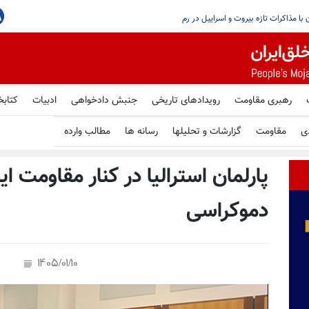
ق نمی‌شود؛ هیچ گفتگویی با حوثی‌ها در مسقط
رهبری مقاومت
رویدادهای تاریخی
جنبش دادخواهی
ادبیات
کتابخ
ی
مقاومت
گزارشات و تحلیلها
رسانه ها
مطالب وارده
پارلمان استرالیا در کنار مقاومت ای
دموکراسی
1405/01/10