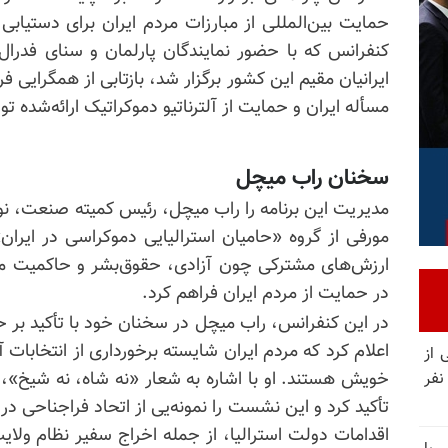
حمایت بین‌المللی از مبارزات مردم ایران برای دستیابی 
کنفرانس که با حضور نمایندگان پارلمان و سنای فدرال ا
ایرانیان مقیم این کشور برگزار شد، بازتابی از همگرایی 
مسأله ایران و حمایت از آلترناتیو دموکراتیک ارائه‌شده 
سخنان راب میچل
مدیریت این برنامه را راب میچل، رئیس کمیته صنعت، نوآور
مورفی از گروه «حامیان استرالیایی دموکراسی در ایران»
ارزش‌های مشترکی چون آزادی، حقوق‌بشر و حاکمیت م
در حمایت از مردم ایران فراهم کرد.
در این کنفرانس، راب میچل در سخنان خود با تأکید بر حما
اعلام کرد که مردم ایران شایسته برخورداری از انتخابات
نیتی از
خویش هستند. او با اشاره به شعار «نه شاه، نه شیخ»، 
ند ۱۴۰۴ تاکنون در ایران اعدام شده‌اند؛ ۲۷ نفر
تأکید کرد و این نشست را نمونه‌یی از اتحاد فراجناحی 
اقدامات دولت استرالیا، از جمله اخراج سفیر نظام ولا