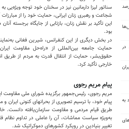
 خرداد و تیر بیش از ۳۰۰درصد
سناتور لیزا
دارمانین
نیز در سخنان خود توجه ویژه‌یی به 
شجاعت و رهبری زنان ایرانی، حمایت خود را از مبارزات آن
این تأکید بر نقش زنان، بازتابی از جایگاه برجسته آنان
‌ها
بود.
در بخش دیگری از این کنفرانس، شیرین فغانی به‌نمایندگی
 در
حمایت جامعه بین‌المللی از «راه‌حل مقاومت ای
حقوق‌بشر، حمایت از انتقال قدرت به مردم از طریق ان
خارجی تأکید کرد.
ران
پیام مریم رجوی
مریم رجوی، رئیس‌جمهور برگزیده شورای ملی مقاومت ایر
 به
پیام خود، با ترسیم تصویری از بحرانهای کنونی ایران و م
طریق قیام مردمی و مقاومت سازمان‌یافته دانست. خا
به‌ویژه سیاست مماشات، آن را عاملی در تداوم نظام ف
های
تغییر بنیادین در رویکرد کشورهای دموکراتیک شد.