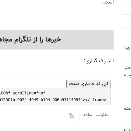
است.
خبرها را از تلگرام مجاه
یو:
اشتراک گذاری:
فتر
اره
کپی کد جاسازی صفحه
100%" scrolling="no"
91550fb-9024-4949-b104-006b93f14094"></iframe>
فته
مقاومت - مقاله
راق