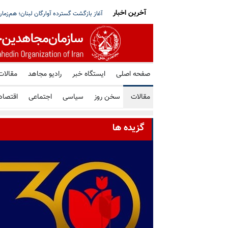
آخرین اخبار
۹. درصد به سطح
ریاض: صلح در یمن با فریبکاری سیاسی محق
صفحه اصلی
ایستگاه خبر
رادیو مجاهد
مقالات
مقالات
سخن روز
سیاسی
اجتماعی
اقتصاد
گزیده ها