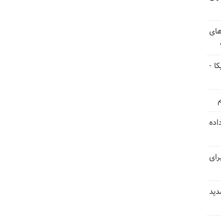
های
ا -
استعفا داده
رای
دید