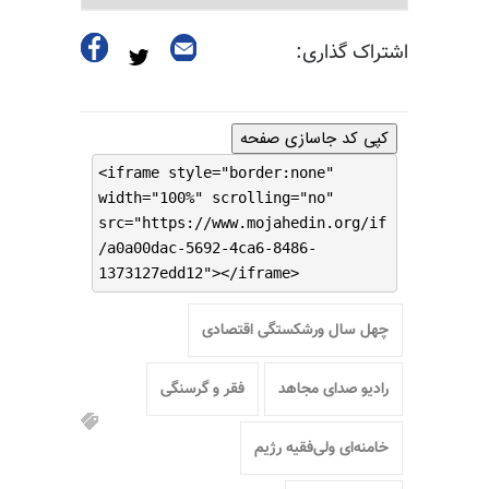
اشتراک گذاری:
کپی کد جاسازی صفحه
<iframe style="border:none"
width="100%" scrolling="no"
src="https://www.mojahedin.org/if
/a0a00dac-5692-4ca6-8486-
1373127edd12"></iframe>
چهل سال ورشکستگی اقتصادی
رادیو صدای مجاهد
فقر و گرسنگی
خامنه‌ای ولی‌فقیه رژیم